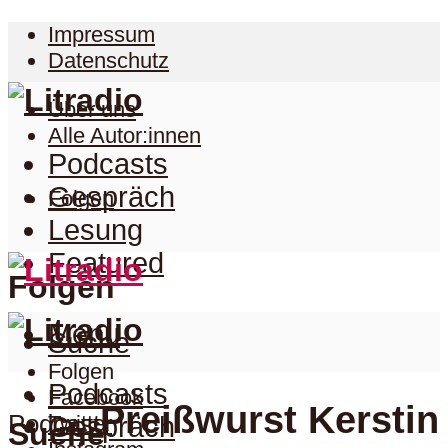
Impressum
Datenschutz
Über uns
Alle Autor:innen
Podcasts
Gespräch
Folgen
Lesung
Featured
Folgen
Menu
Suche
Folgen
Podcasts
Facebook
Preißwurst Kerstin
Podcast
Twitter
Gespräch
Suche