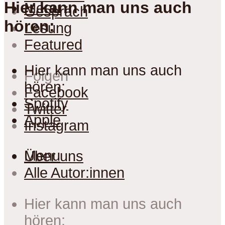
Hier kann man uns auch
Menu
Gespräch
hören:
Lesung
Featured
Hier kann man uns auch
Folgen
hören:
Facebook
Spotify
Twitter
Apple
Instagram
Menu
Über uns
Alle Autor:innen
Hier kann man uns auch
hören: