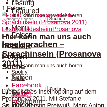
Instagram
Lesung
1 Folgen
Featured
Hier kann man uns auch hören:
Suchen
Menu
Lesung
Hildesheim
Prosanova
Folgen
Hier kann man uns auch
Inselsprachen –
hören:
Suche
Sprachinseln (Prosanova
Folgen
2011)
Suche
Hier kann man uns auch hören:
Spotify
Folgen
29. Mai 2011
Apple
Facebook
Suchen
Literarisches Inselhopping auf dem
Twitter
Suche
Prosanova 2011. Mit Stefanie
Instagram
Folgen
Sourlier, Kerstin Preiwuß, Marc Anton