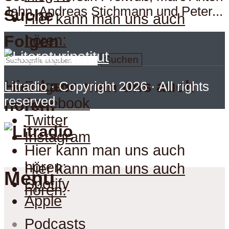
Jahn, Andreas Stichmann und Peter...
Suche
Hier kann man uns auch
hören:
Folgen
Suchen
Hier kann man uns auch
Folgen
Litradio
· Copyright 2026 · All rights
reserved
Facebook
hören:
Twitter
Instagram
Hier kann man uns auch
hören:
Hier kann man uns auch
Menu
Spotify
hören:
Apple
Podcasts