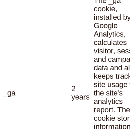
The _ga
cookie,
installed b
Google
Analytics,
calculates
visitor, se
and campa
data and a
keeps track
site usage 
2
_ga
the site's
years
analytics
report. The
cookie sto
informatio