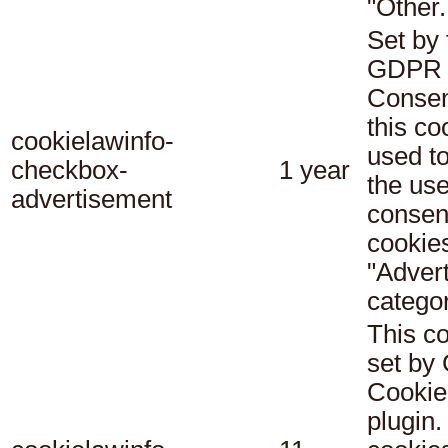
"Other.
Set by 
GDPR 
Consen
this co
cookielawinfo-
used t
checkbox-
1 year
the use
advertisement
consent
cookies
"Adver
categor
This co
set b
Cookie
plugin.