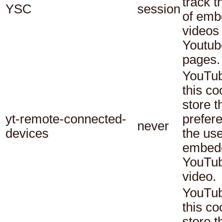
track t
YSC
session
of em
videos
Youtub
pages.
YouTub
this co
store t
yt-remote-connected-
prefer
never
devices
the use
embed
YouTu
video.
YouTub
this co
store t