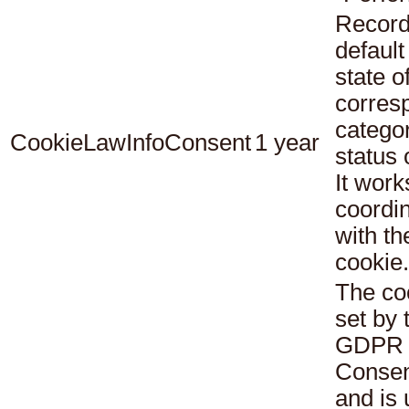
Record
default
state o
corres
catego
CookieLawInfoConsent
1 year
status
It work
coordi
with th
cookie.
The co
set by 
GDPR 
Consen
and is 