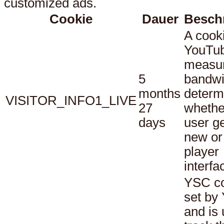
customized ads.
Cookie
Dauer
Besch
A cook
YouTub
measu
5
bandwi
months
determ
VISITOR_INFO1_LIVE
27
whethe
days
user ge
new or
player
interfa
YSC co
set by
and is 