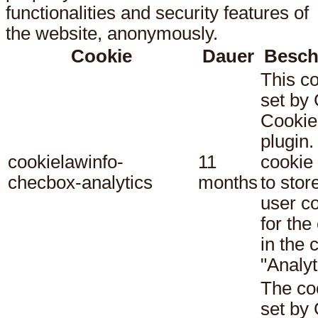
functionalities and security features of
the website, anonymously.
Cookie
Dauer
Besch
This co
set b
Cookie
plugin.
cookielawinfo-
11
cookie 
checbox-analytics
months
to stor
user c
for the
in the 
"Analyt
The co
set b