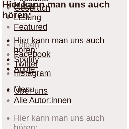
Hier kann man uns auch
Menu
Gespräch
hören:
Lesung
Featured
Hier kann man uns auch
Folgen
hören:
Facebook
Spotify
Twitter
Apple
Instagram
Menu
Über uns
Alle Autor:innen
Hier kann man uns auch
hören: