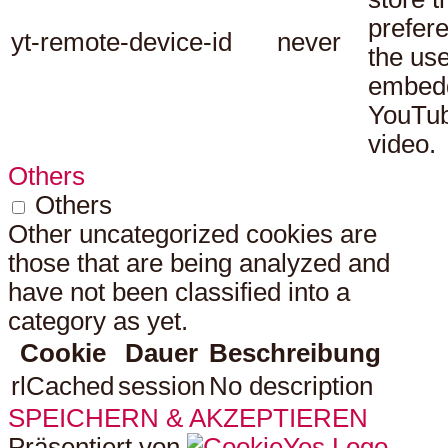
prefer
yt-remote-device-id
never
the use
embed
YouTu
video.
Others
Others
Other uncategorized cookies are
those that are being analyzed and
have not been classified into a
category as yet.
Cookie
Dauer
Beschreibung
rlCached
session
No description
SPEICHERN & AKZEPTIEREN
Präsentiert von