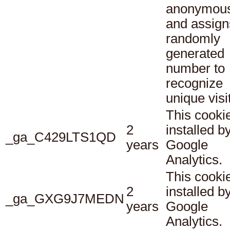
anonymous
and assign
randomly
generated
number to
recognize
unique visi
This cookie
2
installed b
_ga_C429LTS1QD
years
Google
Analytics.
This cookie
2
installed b
_ga_GXG9J7MEDN
years
Google
Analytics.