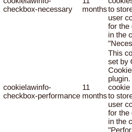
cookielawinfo-
11
cookie
checkbox-necessary
months
to stor
user c
for the
in the 
"Neces
This co
set b
Cookie
plugin.
cookielawinfo-
11
cookie 
checkbox-performance
months
to stor
user c
for the
in the 
"Perfo