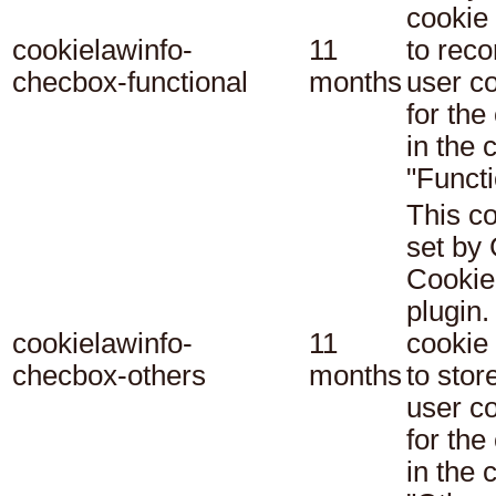
cookie
cookielawinfo-
11
to reco
checbox-functional
months
user c
for the
in the 
"Functi
This co
set b
Cookie
plugin.
cookielawinfo-
11
cookie 
checbox-others
months
to stor
user c
for the
in the 