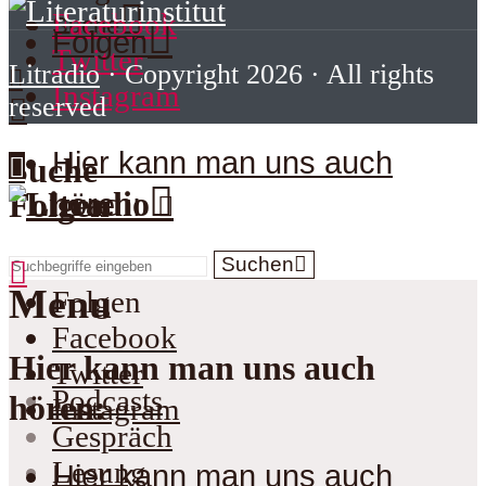
Facebook
Suche
Folgen
Twitter
Litradio
· Copyright 2026 · All rights
Instagram
reserved
Hier kann man uns auch
Suche
Folgen
hören:
Suchen
Menu
Folgen
Facebook
Hier kann man uns auch
Twitter
Podcasts
hören:
Instagram
Gespräch
Lesung
Hier kann man uns auch