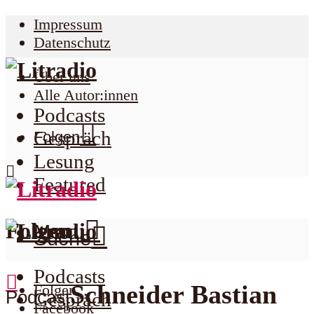
Impressum
Datenschutz
Über uns
Alle Autor:innen
Podcasts
Gespräch
Folgen
Lesung
Featured
Folgen
Menu
Suche
Podcasts
Schneider Bastian
Folgen
Podcast
Gespräch
Facebook