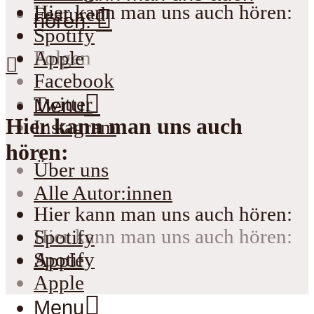
Hier kann man uns auch hören:
Featured
hören:
Spotify
Folgen
Apple
Facebook
Twitter
Menu
Hier kann man uns auch
Instagram
hören:
Über uns
Alle Autor:innen
Hier kann man uns auch hören:
Hier kann man uns auch hören:
Spotify
Spotify
Apple
Apple
Menu