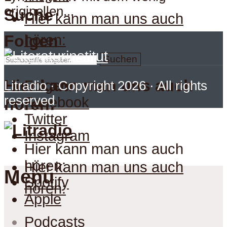
originellen...
Suche
Hier kann man uns auch
hören:
Folgen
Suchen
Hier kann man uns auch
Folgen
Litradio
· Copyright 2026 · All rights
reserved
Facebook
hören:
Twitter
Instagram
Hier kann man uns auch
hören:
Hier kann man uns auch
Menu
Spotify
hören:
Apple
Podcasts