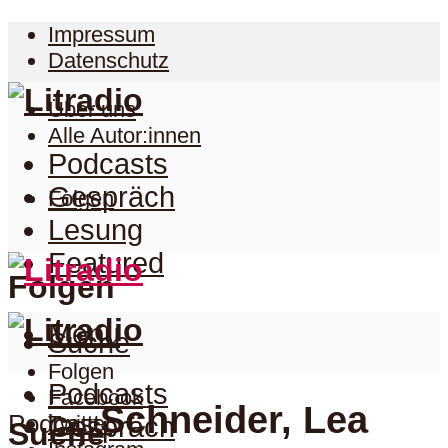
Impressum
Datenschutz
Über uns
Alle Autor:innen
Podcasts
Gespräch
Folgen
Lesung
Featured
Folgen
Menu
Suche
Folgen
Podcasts
Facebook
Schneider, Lea
Podcast
Twitter
Gespräch
Suche