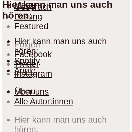
Hier kann man uns auch
Menu
Gespräch
hören:
Lesung
Featured
Hier kann man uns auch
Folgen
hören:
Facebook
Spotify
Twitter
Apple
Instagram
Menu
Über uns
Alle Autor:innen
Hier kann man uns auch
hören: