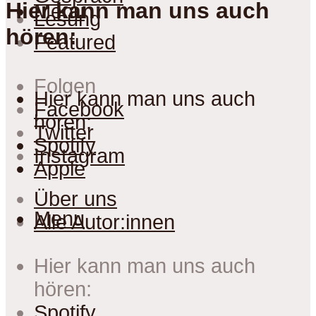
Hier kann man uns auch
Menu
Lesung
hören:
Featured
Folgen
Hier kann man uns auch
Facebook
hören:
Twitter
Spotify
Instagram
Apple
Über uns
Menu
Alle Autor:innen
Hier kann man uns auch
hören:
Spotify