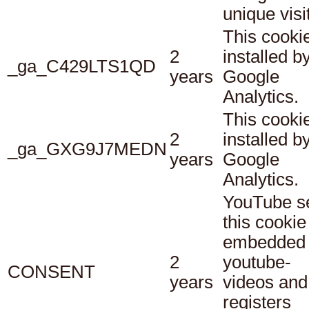
unique visi
This cookie
2
installed b
_ga_C429LTS1QD
years
Google
Analytics.
This cookie
2
installed b
_ga_GXG9J7MEDN
years
Google
Analytics.
YouTube s
this cookie
embedded
2
youtube-
CONSENT
years
videos and
registers