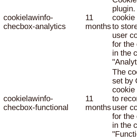
plugin.
cookielawinfo-
11
cookie 
checbox-analytics
months
to stor
user c
for the
in the 
"Analyt
The co
set b
cookie
cookielawinfo-
11
to reco
checbox-functional
months
user c
for the
in the 
"Functi