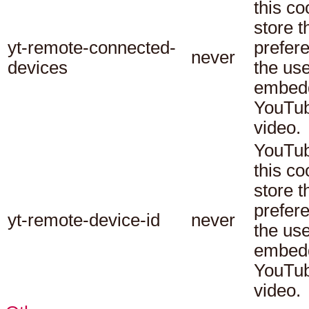
this co
store t
yt-remote-connected-
prefer
never
devices
the use
embed
YouTu
video.
YouTub
this co
store t
prefer
yt-remote-device-id
never
the use
embed
YouTu
video.