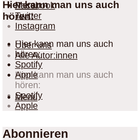
Hier kann man uns auch
Menu
Facebook
Twitter
hören:
Instagram
Hier kann man uns auch
Über uns
hören:
Alle Autor:innen
Spotify
Apple
Hier kann man uns auch
hören:
Spotify
Menu
Apple
Abonnieren