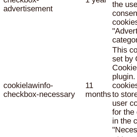
the use
advertisement
consent
cookies
"Adver
categor
This co
set b
Cookie
plugin.
cookielawinfo-
11
cookie
checkbox-necessary
months
to stor
user c
for the
in the 
"Neces