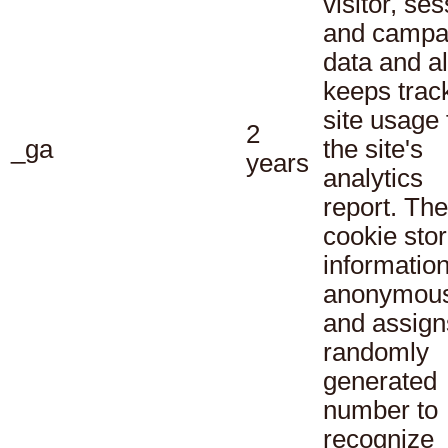
visitor, se
and campa
data and a
keeps track
site usage 
2
_ga
the site's
years
analytics
report. The
cookie sto
informatio
anonymous
and assign
randomly
generated
number to
recognize