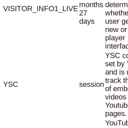
months
determ
VISITOR_INFO1_LIVE
27
whethe
days
user ge
new or
player
interfa
YSC co
set by
and is 
track t
YSC
session
of em
videos
Youtub
pages.
YouTub