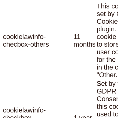
This co
set b
Cookie
plugin.
cookielawinfo-
11
cookie 
checbox-others
months
to stor
user c
for the
in the 
"Other.
Set by 
GDPR 
Consen
this co
cookielawinfo-
used t
checkbox-
1 year