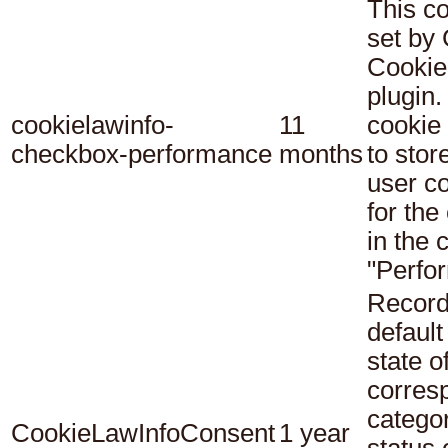
This co
set b
Cookie
plugin.
cookielawinfo-
11
cookie 
checkbox-performance
months
to stor
user c
for the
in the 
"Perfo
Record
default
state o
corres
catego
CookieLawInfoConsent
1 year