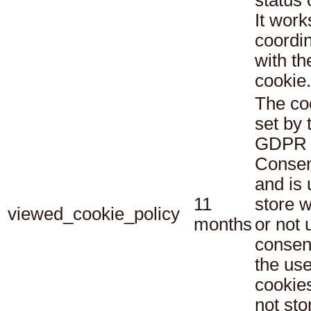
status
It work
coordi
with th
cookie.
The co
set by 
GDPR 
Consen
and is 
11
store 
viewed_cookie_policy
months
or not 
consen
the use
cookies
not sto