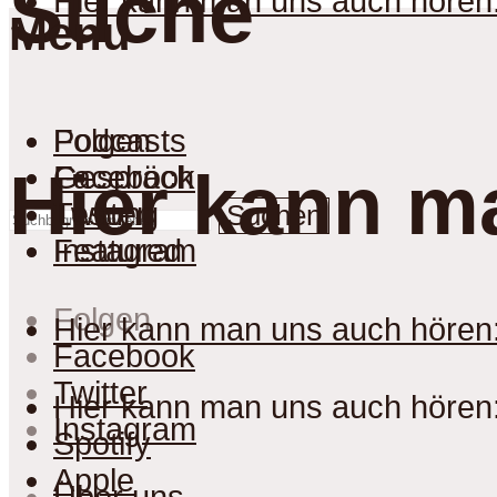
Suche
Hier kann man uns auch hören
Menu
Podcasts
Folgen
Gespräch
Facebook
Hier kann m
Lesung
Twitter
Suchen
Featured
Instagram
Folgen
Hier kann man uns auch hören
Facebook
Twitter
Hier kann man uns auch hören
Instagram
Spotify
Apple