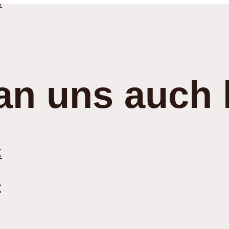
:
an uns auch 
:
: