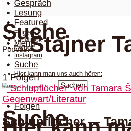
Gespräch
Lesung
Featured
Suche
Folgen
Štajner 
Facebook
Menu
Twitter
Podcast
Instagram
Suche
Hier kann man uns auch hören:
1 Folgen
Suchen
Gegenwart/Literatur
Folgen
Suche
Schlupflöcher — Tama
Hier kann m