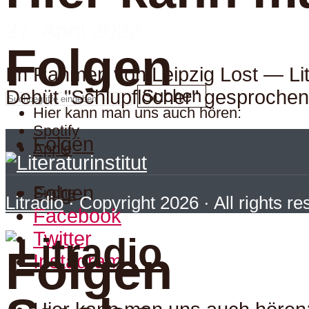
27. April 2022
Folgen
Im Rahmen von Leipzig Lost — Litr
Suchen
Debüt "Schlupflöcher" gesprochen
Hier kann man uns auch hören:
Spotify
Folgen
Apple
Folgen
Suche
Litradio
· Copyright 2026 · All rights r
Facebook
Twitter
Folgen
Instagram