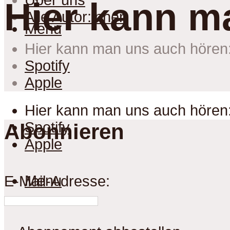
Über uns
Hier kann m
Alle Autor:innen
Menu
Hier kann man uns auch hören
Spotify
Apple
Hier kann man uns auch hören
Spotify
Abonnieren
Apple
Menu
E-Mail-Adresse: