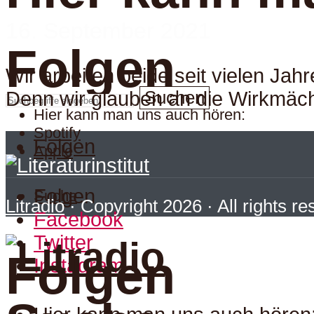
16. September 2021
Folgen
Wir arbeiten beide seit vielen Jah
Suchen
Denn wir glauben an die Wirkmächt
Hier kann man uns auch hören:
Spotify
Folgen
Apple
Folgen
Suche
Litradio
· Copyright 2026 · All rights r
Facebook
Twitter
Folgen
Instagram