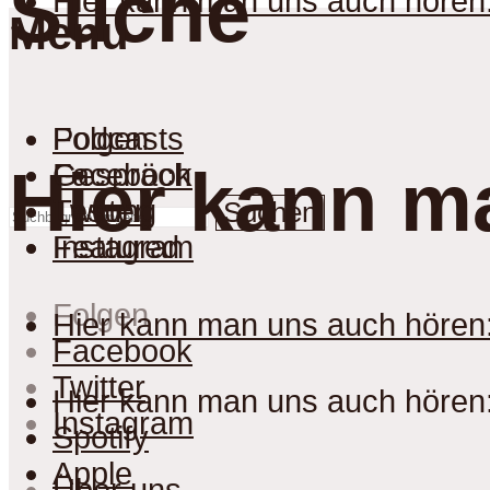
Suche
Hier kann man uns auch hören
Menu
Podcasts
Folgen
Gespräch
Facebook
Hier kann m
Lesung
Twitter
Suchen
Featured
Instagram
Folgen
Hier kann man uns auch hören
Facebook
Twitter
Hier kann man uns auch hören
Instagram
Spotify
Apple