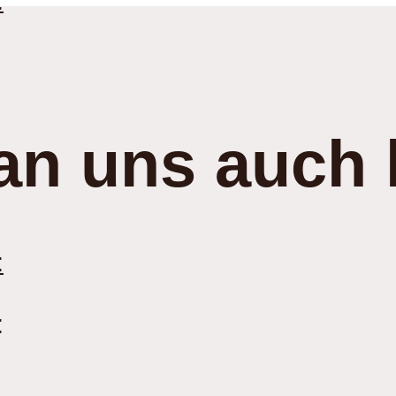
:
an uns auch 
:
: