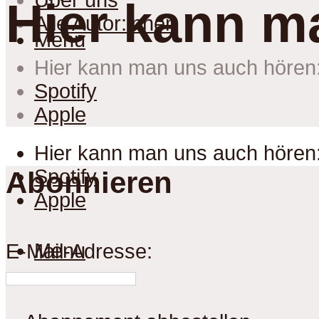
Über uns
Hier kann m
Alle Autor:innen
Menu
Hier kann man uns auch hören
Spotify
Apple
Hier kann man uns auch hören
Spotify
Abonnieren
Apple
Menu
E-Mail-Adresse: