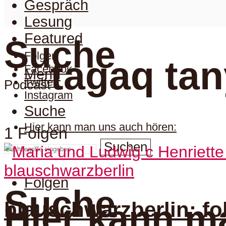
Gespräch
Lesung
Featured
Suche
Folgen
tagaq ta
Facebook
Menu
Twitter
Podcast
Instagram
Suche
Hier kann man uns auch hören:
1 Folgen
Suchen
blauschwarzberlin
Folgen
Suche
blauschwarzberlin: fo
Hier kann m