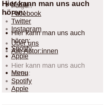
Hier kann man uns auch
Menu
Folgen
hören:
Facebook
Twitter
Instagram
Hier kann man uns auch
hören:
Über uns
Spotify
Alle Autor:innen
Apple
Hier kann man uns auch
Menu
hören:
Spotify
Apple