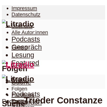
Impressum
Datenschutz
Über uns
Alle Autor:innen
Podcasts
Gespräch
Folgen
Lesung
Featured
Folgen
Menu
Suche
Folgen
Podcasts
Facebook
Trieder Constanze
Podcast
Twitter
Gespräch
Suche