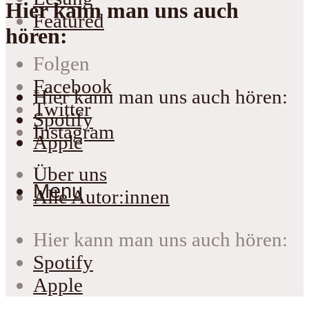
Hier kann man uns auch
Featured
hören:
Folgen
Facebook
Hier kann man uns auch hören:
Twitter
Spotify
Instagram
Apple
Über uns
Menu
Alle Autor:innen
Hier kann man uns auch hören:
Spotify
Apple