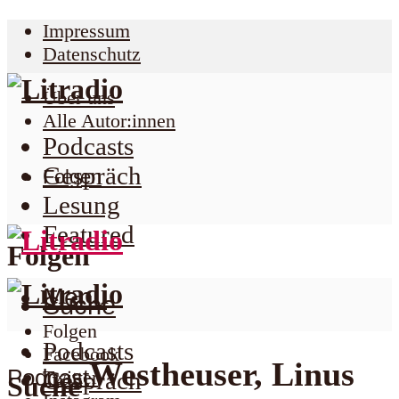
Impressum
Datenschutz
Über uns
Alle Autor:innen
Podcasts
Gespräch
Folgen
Lesung
Featured
Folgen
Menu
Suche
Folgen
Podcasts
Facebook
Westheuser, Linus
Podcast
Twitter
Gespräch
Suche