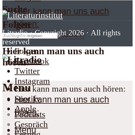
Suche
Hier kann man uns auch
hören:
Folgen
Litradio
· Copyright 2026 · All rights
Suchen
reserved
Hier kann man uns auch
Folgen
Facebook
hören:
Twitter
Instagram
Menu
Hier kann man uns auch hören:
Spotify
Hier kann man uns auch
Apple
hören:
Podcasts
Gespräch
Menu
Lesung