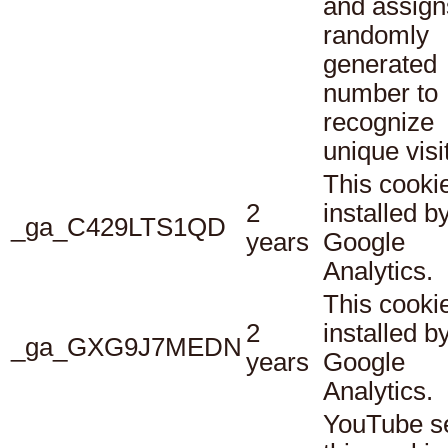
and assign
randomly
generated
number to
recognize
unique visi
This cookie
2
installed b
_ga_C429LTS1QD
years
Google
Analytics.
This cookie
2
installed b
_ga_GXG9J7MEDN
years
Google
Analytics.
YouTube s