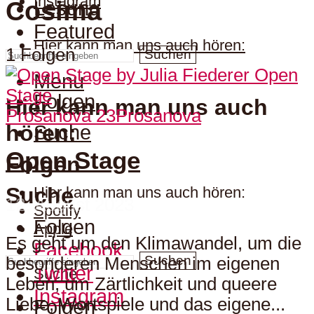
Instagram
Cosima
Lesung
Featured
Hier kann man uns auch hören:
1 Folgen
Suchen
Menu
Folgen
Hier kann man uns auch
Prosanova 23
Prosanova
hören:
Suche
Open Stage
Folgen
Suche
Hier kann man uns auch hören:
12. August 2023
Spotify
Folgen
Apple
Es geht um den Klimawandel, um die
Facebook
Suchen
besonderen Menschen im eigenen
Twitter
Suche
Leben, um Zärtlichkeit und queere
Instagram
Liebe, Wortspiele und das eigene...
Folgen