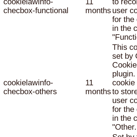
cookielawinfo-
11
to reco
checbox-functional
months
user c
for the
in the 
"Functi
This co
set b
Cookie
plugin.
cookielawinfo-
11
cookie 
checbox-others
months
to stor
user c
for the
in the 
"Other.