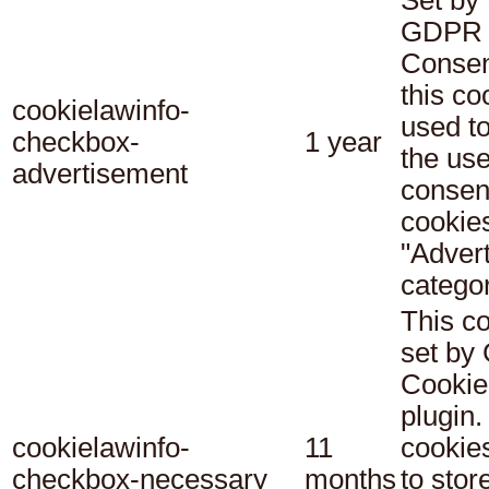
Set by 
GDPR 
Consen
this co
cookielawinfo-
used t
checkbox-
1 year
the use
advertisement
consent
cookies
"Adver
categor
This co
set b
Cookie
plugin.
cookielawinfo-
11
cookie
checkbox-necessary
months
to stor