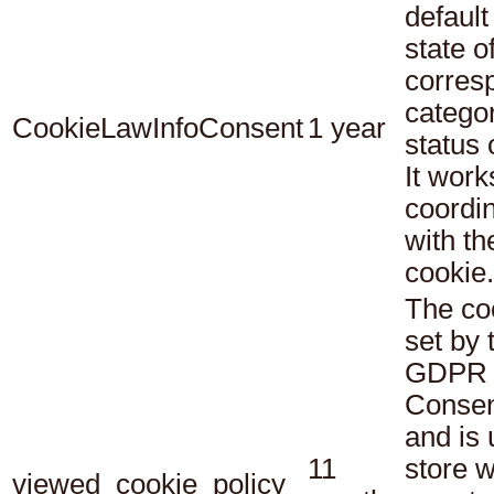
default
state o
corres
catego
CookieLawInfoConsent
1 year
status
It work
coordi
with th
cookie.
The co
set by 
GDPR 
Consen
and is 
11
store 
viewed_cookie_policy