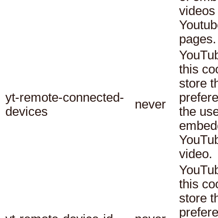
videos
Youtub
pages.
YouTub
this co
store t
yt-remote-connected-
prefer
never
devices
the use
embed
YouTu
video.
YouTub
this co
store t
prefer