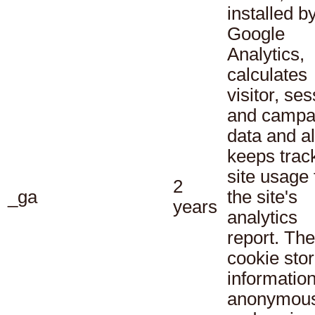
installed b
Google
Analytics,
calculates
visitor, se
and campa
data and a
keeps track
site usage 
2
_ga
the site's
years
analytics
report. The
cookie sto
informatio
anonymous