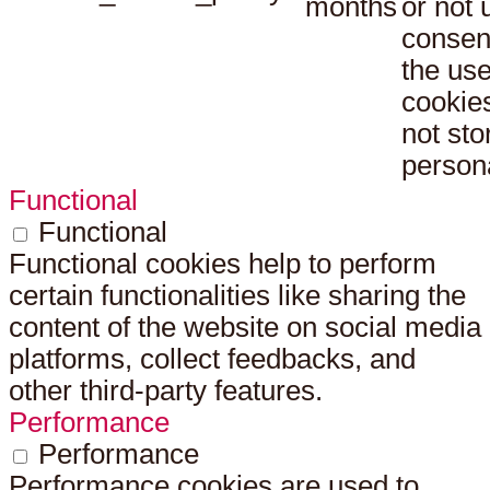
months
or not 
consen
the use
cookies
not sto
persona
Functional
Functional
Functional cookies help to perform
certain functionalities like sharing the
content of the website on social media
platforms, collect feedbacks, and
other third-party features.
Performance
Performance
Performance cookies are used to