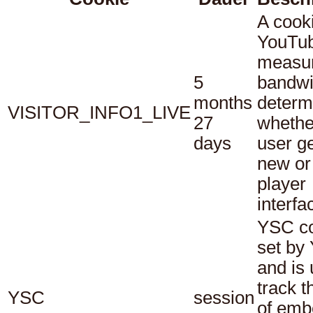
A cook
YouTub
measu
5
bandwi
months
determ
VISITOR_INFO1_LIVE
27
whethe
days
user ge
new or
player
interfa
YSC co
set by
and is 
track t
YSC
session
of em