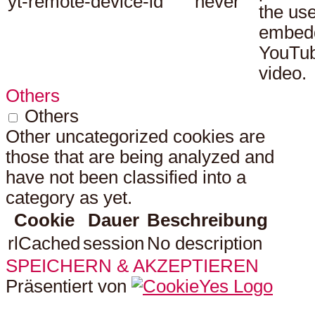
yt-remote-device-id
never
the use
embed
YouTu
video.
Others
Others
Other uncategorized cookies are
those that are being analyzed and
have not been classified into a
category as yet.
Cookie
Dauer
Beschreibung
rlCached
session
No description
SPEICHERN & AKZEPTIEREN
Präsentiert von