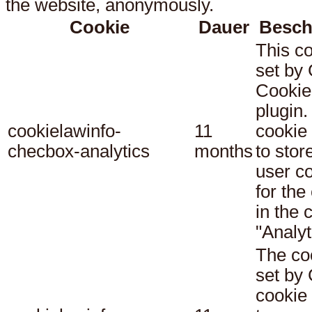
the website, anonymously.
Cookie
Dauer
Besch
This co
set b
Cookie
plugin.
cookielawinfo-
11
cookie 
checbox-analytics
months
to stor
user c
for the
in the 
"Analyt
The co
set b
cookie