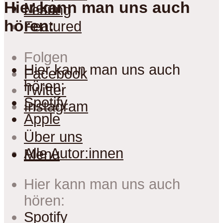
Hier kann man uns auch
Menu
Lesung
hören:
Featured
Folgen
Hier kann man uns auch
Facebook
hören:
Twitter
Spotify
Instagram
Apple
Über uns
Alle Autor:innen
Menu
Hier kann man uns auch
hören:
Spotify