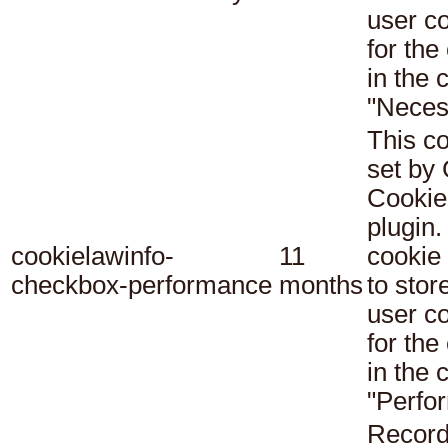
user c
for the
in the 
"Neces
This co
set b
Cookie
plugin.
cookielawinfo-
11
cookie 
checkbox-performance
months
to stor
user c
for the
in the 
"Perfo
Record