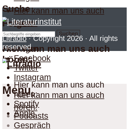
Suche
Hier kann man uns auch
hören:
Folgen
Suchen
Litradio
· Copyright 2026 · All rights
reserved
Hier kann man uns auch
Folgen
Facebook
hören:
Twitter
Instagram
Hier kann man uns auch
Menu
hören:
Hier kann man uns auch
Spotify
hören:
Apple
Podcasts
Gespräch