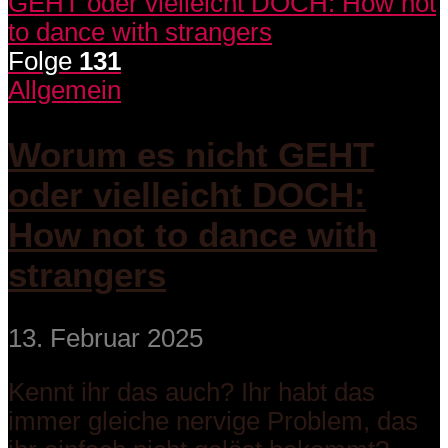
Folge
131
Allgemein
Worum es nicht GEHT
oder vielleicht DOCH:
How not to dance with
strangers
13. Februar 2025
Kennt ihr das auch? Ihr habt das
immer gleiche nervige Problem, das