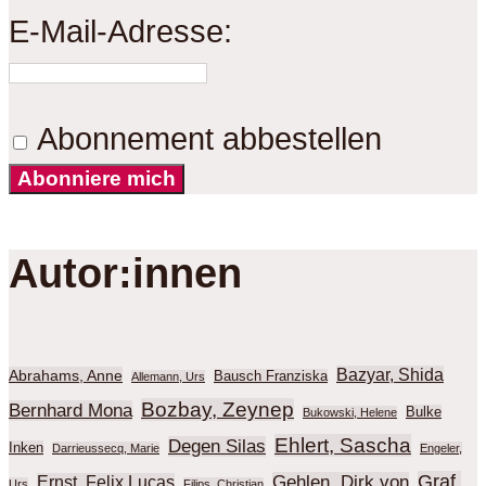
E-Mail-Adresse:
Abonnement abbestellen
Abonniere mich
Autor:innen
Bazyar, Shida
Abrahams, Anne
Bausch Franziska
Allemann, Urs
Bozbay, Zeynep
Bernhard Mona
Bulke
Bukowski, Helene
Ehlert, Sascha
Degen Silas
Inken
Darrieussecq, Marie
Engeler,
Graf,
Gehlen, Dirk von
Ernst, Felix Lucas
Urs
Filips, Christian