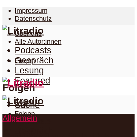
Impressum
Datenschutz
Über uns
Alle Autor:innen
Podcasts
Gespräch
Folgen
Lesung
Featured
Folgen
Menu
Suche
Folgen
Allgemein
Podcasts
Facebook
Twitter
Gespräch
Suche