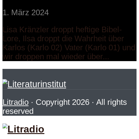
1. März 2024
Lisa Kränzler droppt heftige Bibel-
Lore, Ilsa droppt die Wahrheit über
Karlos (Karlo 02) Vater (Karlo 01) und
wir droppen mal wieder über...
Litradio
· Copyright 2026 · All rights
reserved