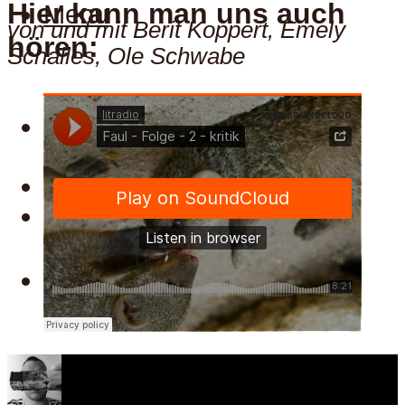
Hier kann man uns auch
Menu
von und mit Berit Koppert, Emely
hören:
Schalles, Ole Schwabe
Hier kann man uns auch
hören:
Spotify
Apple
Menu