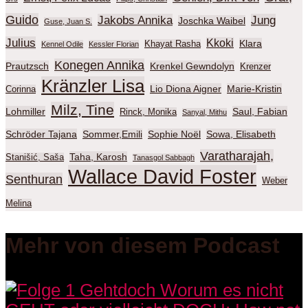
Guido
Jakobs Annika
Jung
Joschka Waibel
Guse, Juan S.
Julius
Kkoki
Klara
Khayat Rasha
Kennel Odile
Kessler Florian
Konegen Annika
Prautzsch
Krenkel Gewndolyn
Krenzer
Kränzler Lisa
Lio Diona Aigner
Marie-Kristin
Corinna
Milz, Tine
Lohmiller
Saul, Fabian
Rinck, Monika
Sanyal, Mithu
Schröder Tajana
Sommer,Emili
Sophie Noël
Sowa, Elisabeth
Varatharajah,
Taha, Karosh
Stanišić, Saša
Tanasgol Sabbagh
Wallace David Foster
Senthuran
Weber
Melina
Mehr von diesem Podcast