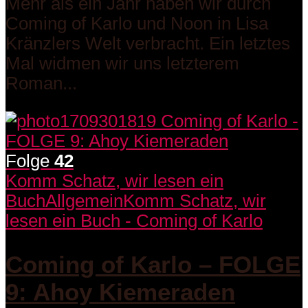
Mehr als ein Jahr haben wir durch
Coming of Karlo und Noon in Lisa
Kränzlers Welt verbracht. Ein letztes
Mal widmen wir uns letzterem
Roman...
Folge
42
Komm Schatz, wir lesen ein
Buch
Allgemein
Komm Schatz, wir
lesen ein Buch - Coming of Karlo
Coming of Karlo – FOLGE
9: Ahoy Kiemeraden