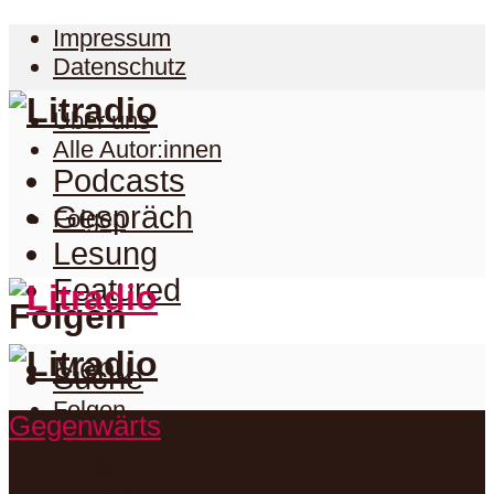
Impressum
Datenschutz
Über uns
Alle Autor:innen
Podcasts
Gespräch
Folgen
Lesung
Featured
Folgen
Menu
Suche
Folgen
Gegenwärts
Podcasts
Facebook
Twitter
Gespräch
Suche