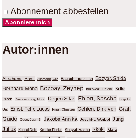
Abonnement abbestellen
Abonniere mich
Autor:innen
Bazyar, Shida
Abrahams, Anne
Bausch Franziska
Allemann, Urs
Bozbay, Zeynep
Bernhard Mona
Bulke
Bukowski, Helene
Ehlert, Sascha
Degen Silas
Inken
Darrieussecq, Marie
Engeler,
Graf,
Gehlen, Dirk von
Ernst, Felix Lucas
Urs
Filips, Christian
Guido
Jakobs Annika
Jung
Joschka Waibel
Guse, Juan S.
Julius
Kkoki
Klara
Khayat Rasha
Kennel Odile
Kessler Florian