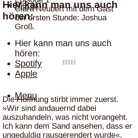
Hier kann man uns auch
Menu
Clara Neubert mit dem Gast
hören:
der ersten Stunde: Joshua
Groß.
Hier kann man uns auch
hören:
Spotify
Apple
Menu
Die Hoffnung stirbt immer zuerst.
»Wir sind andauernd dabei
auszuhandeln, was nicht vorangeht.
Ich kann dem Sand ansehen, dass er
ungeduldig rausgerendert wurde«,