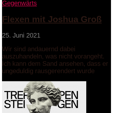
Gegenwärts
Flexen mit Joshua Groß
25. Juni 2021
Wir sind andauernd dabei
auszuhandeln, was nicht vorangeht.
Ich kann dem Sand ansehen, dass er
ungeduldig rausgerendert wurde