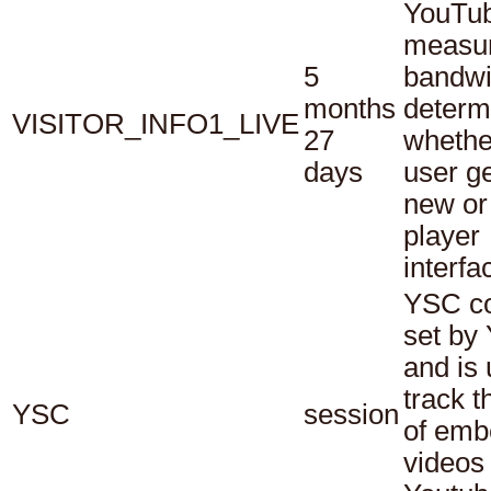
YouTub
measu
5
bandwi
months
determ
VISITOR_INFO1_LIVE
27
whethe
days
user ge
new or
player
interfa
YSC co
set by
and is 
track t
YSC
session
of em
videos