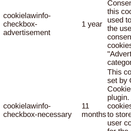
Consen
this co
cookielawinfo-
used t
checkbox-
1 year
the use
advertisement
consent
cookies
"Adver
categor
This co
set b
Cookie
plugin.
cookielawinfo-
11
cookie
checkbox-necessary
months
to stor
user c