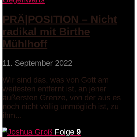
PRÄ|POSITION – Nicht
radikal mit Birthe
Mühlhoff
11. September 2022
Wir sind das, was von Gott am
weitesten entfernt ist, an jener
äußersten Grenze, von der aus es
noch nicht völlig unmöglich ist, zu
ihm...
Folge
9