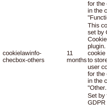
for the
in the 
"Functi
This co
set b
Cookie
plugin.
cookielawinfo-
11
cookie 
checbox-others
months
to stor
user c
for the
in the 
"Other.
Set by 
GDPR 