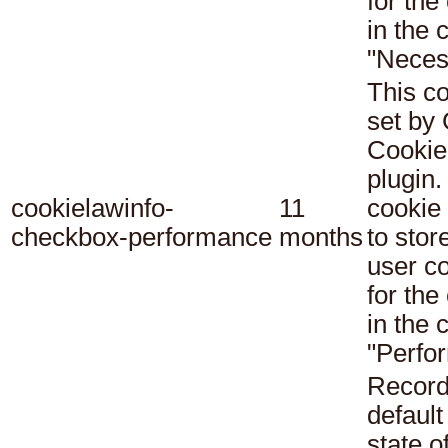
for the
in the 
"Neces
This co
set b
Cookie
plugin.
cookielawinfo-
11
cookie 
checkbox-performance
months
to stor
user c
for the
in the 
"Perfo
Record
default
state o