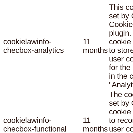
This co
set b
Cookie
plugin.
cookielawinfo-
11
cookie 
checbox-analytics
months
to stor
user c
for the
in the 
"Analyt
The co
set b
cookie
cookielawinfo-
11
to reco
checbox-functional
months
user c