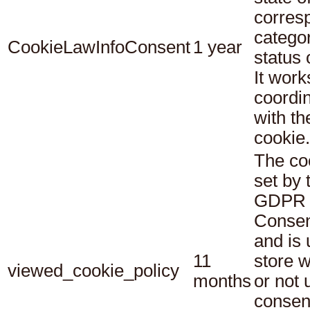
corres
catego
CookieLawInfoConsent
1 year
status
It work
coordi
with th
cookie.
The co
set by 
GDPR 
Consen
and is 
11
store 
viewed_cookie_policy
months
or not 
consen