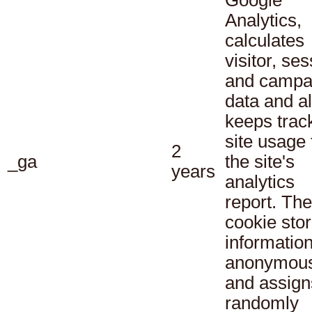
Google
Analytics,
calculates
visitor, se
and campa
data and a
keeps track
site usage 
2
_ga
the site's
years
analytics
report. The
cookie sto
informatio
anonymous
and assign
randomly