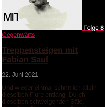
Folge
8
Gegenwärts
Treppensteigen mit
Fabian Saul
22. Juni 2021
Und wieder einmal schritt ich allein
dieselben Flure entlang. Durch
dieselben schweigenden Säle,