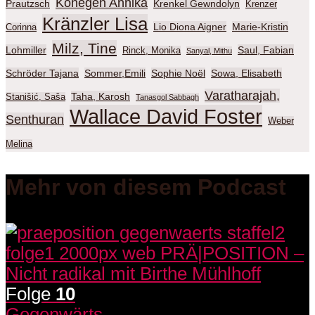
Konegen Annika
Prautzsch
Krenkel Gewndolyn
Krenzer
Kränzler Lisa
Lio Diona Aigner
Marie-Kristin
Corinna
Milz, Tine
Lohmiller
Saul, Fabian
Rinck, Monika
Sanyal, Mithu
Schröder Tajana
Sommer,Emili
Sophie Noël
Sowa, Elisabeth
Varatharajah,
Taha, Karosh
Stanišić, Saša
Tanasgol Sabbagh
Wallace David Foster
Senthuran
Weber
Melina
Mehr von diesem Podcast
Folge
10
Gegenwärts