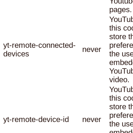
Youtub
pages.
YouTub
this co
store t
yt-remote-connected-
prefer
never
devices
the use
embed
YouTu
video.
YouTub
this co
store t
prefer
yt-remote-device-id
never
the use
embed