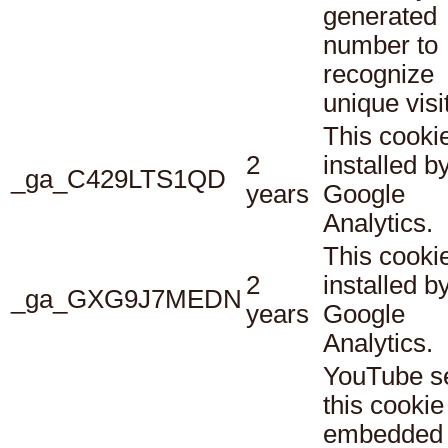
generated
number to
recognize
unique visi
This cookie
2
installed b
_ga_C429LTS1QD
years
Google
Analytics.
This cookie
2
installed b
_ga_GXG9J7MEDN
years
Google
Analytics.
YouTube s
this cookie
embedded