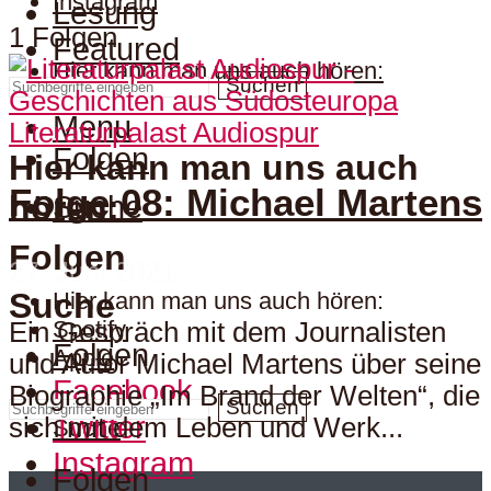
Instagram
Lesung
1 Folgen
Featured
Hier kann man uns auch hören:
Suchen
Menu
Literaturpalast Audiospur
Folgen
Hier kann man uns auch
Folge 08: Michael Martens
hören:
Suche
Folgen
27. Juni 2021
Suche
Hier kann man uns auch hören:
Spotify
Ein Gespräch mit dem Journalisten
Folgen
Apple
und Autor Michael Martens über seine
Facebook
Biographie „Im Brand der Welten“, die
Suchen
Twitter
sich mit dem Leben und Werk...
Suche
Instagram
Folgen