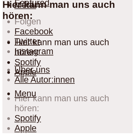
Featured
Hier kann man uns auch
Menu
hören:
Folgen
Facebook
Twitter
Hier kann man uns auch
Instagram
hören:
Spotify
Über uns
Apple
Alle Autor:innen
Menu
Hier kann man uns auch
hören:
Spotify
Apple