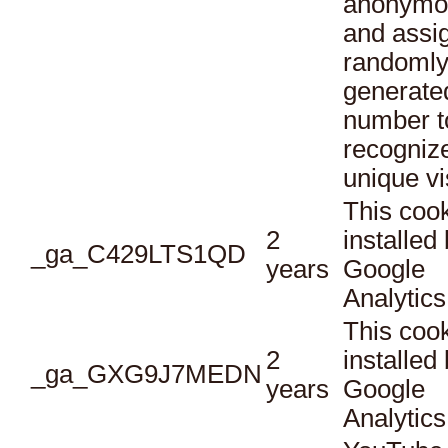
anonymo
and assi
randoml
generate
number t
recogniz
unique vi
This cook
2
installed
_ga_C429LTS1QD
years
Google
Analytics
This cook
2
installed
_ga_GXG9J7MEDN
years
Google
Analytics