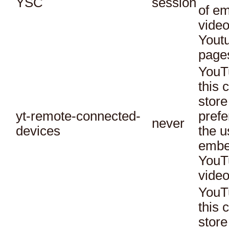
YSC
session
of e
vide
Yout
page
YouT
this 
store
yt-remote-connected-
prefe
never
devices
the u
embe
YouT
video
YouT
this 
store