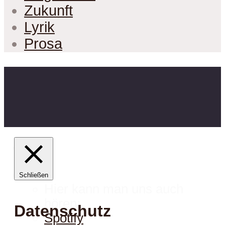
Zukunft
Lyrik
Prosa
Schließen
Hier kann man uns auch
hören:
Datenschutz
Spotify