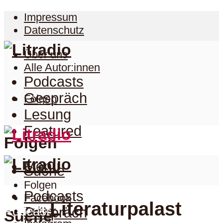
Impressum
Datenschutz
Über uns
Alle Autor:innen
Podcasts
Gespräch
Folgen
Lesung
Featured
Folgen
Menu
Suche
Folgen
Podcasts
Facebook
Literaturpalast
Podcast
Twitter
Gespräch
Suche