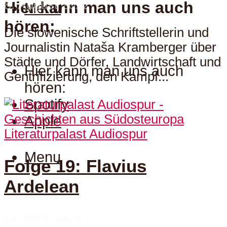
8. August 2022
Hier kann man uns auch
Menu
hören:
Die slowenische Schriftstellerin und
Journalistin Nataša Kramberger über
Städte und Dörfer, Landwirtschaft und
Hier kann man uns auch
Gentrifizierung, den Kampf...
hören:
Spotify
Apple
Literaturpalast Audiospur
Menu
Folge 19: Flavius
Ardelean
11. April 2022