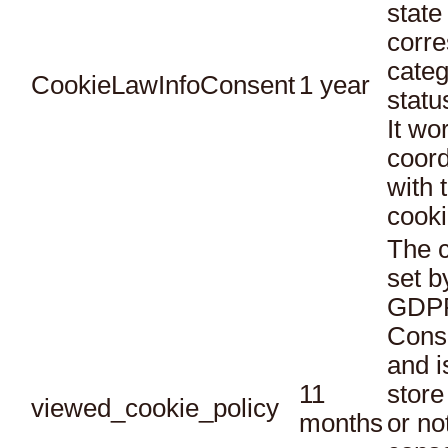
state
corr
categ
CookieLawInfoConsent
1 year
statu
It wo
coord
with 
cooki
The c
set b
GDPR
Conse
and i
11
store
viewed_cookie_policy
months
or no