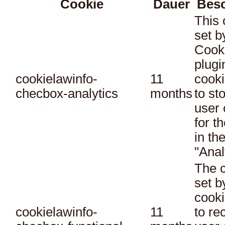
Cookie
Dauer
Bes
This 
set 
Cook
plugi
cookielawinfo-
11
cooki
checbox-analytics
months
to st
user 
for t
in th
"Anal
The c
set 
cooki
cookielawinfo-
11
to re