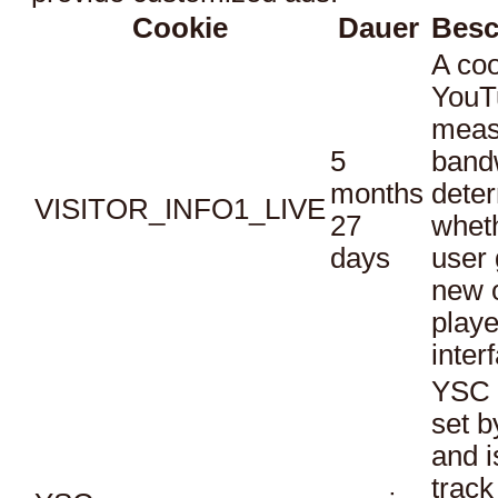
Cookie
Dauer
Besc
A coo
YouT
meas
5
bandw
months
dete
VISITOR_INFO1_LIVE
27
whet
days
user 
new o
playe
inter
YSC 
set b
and i
track