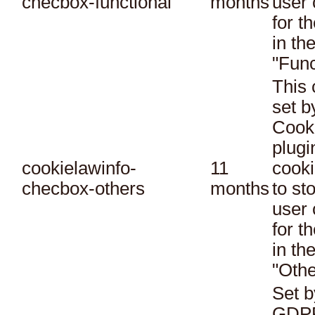
checbox-functional
months
user 
for t
in th
"Func
This 
set 
Cook
plugi
cookielawinfo-
11
cooki
checbox-others
months
to st
user 
for t
in th
"Othe
Set b
GDPR