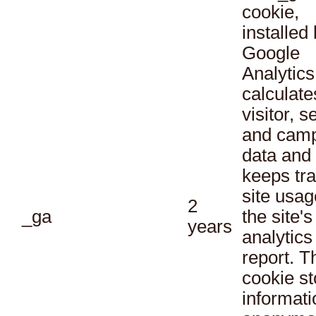
cookie,
installed
Google
Analytics
calculate
visitor, s
and cam
data and
keeps tra
site usag
2
_ga
the site's
years
analytics
report. T
cookie st
informati