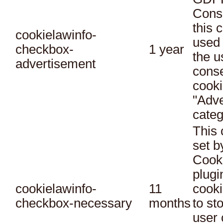
Conse
this 
cookielawinfo-
used 
checkbox-
1 year
the u
advertisement
conse
cooki
"Adve
categ
This 
set 
Cook
plugi
cookielawinfo-
11
cooki
checkbox-necessary
months
to st
user 