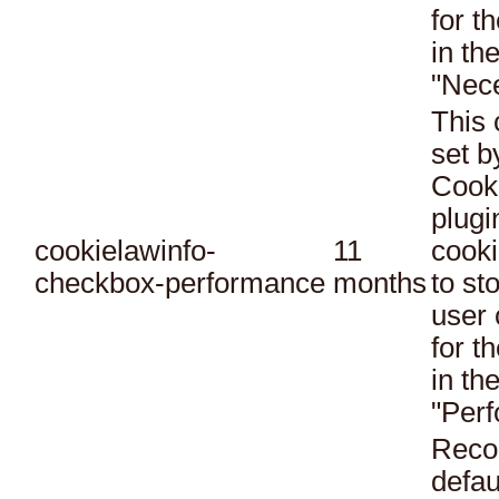
for t
in th
"Nec
This 
set 
Cook
plugi
cookielawinfo-
11
cooki
checkbox-performance
months
to st
user 
for t
in th
"Per
Reco
defau