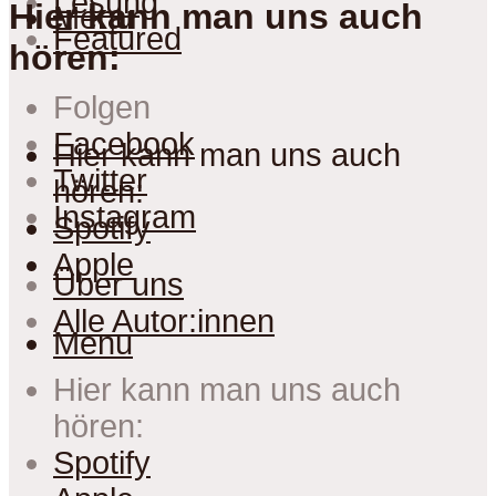
Lesung
Hier kann man uns auch
Menu
Featured
hören:
Folgen
Facebook
Hier kann man uns auch
Twitter
hören:
Instagram
Spotify
Apple
Über uns
Alle Autor:innen
Menu
Hier kann man uns auch
hören:
Spotify