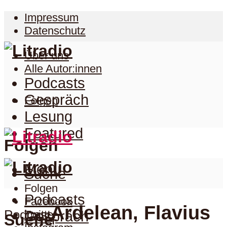
Impressum
Datenschutz
Über uns
Alle Autor:innen
Podcasts
Gespräch
Folgen
Lesung
Featured
Folgen
Menu
Suche
Folgen
Podcasts
Facebook
Ardelean, Flavius
Podcast
Twitter
Gespräch
Suche