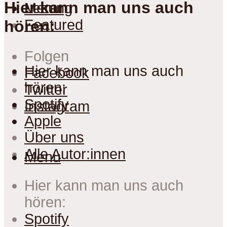
Hier kann man uns auch
Lesung
Menu
Featured
hören:
Folgen
Hier kann man uns auch
Facebook
hören:
Twitter
Spotify
Instagram
Apple
Über uns
Alle Autor:innen
Menu
Hier kann man uns auch
hören:
Spotify