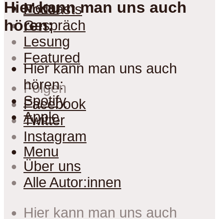
Hier kann man uns auch
Menu
Podcasts
hören:
Gespräch
Lesung
Featured
Hier kann man uns auch
hören:
Folgen
Spotify
Facebook
Apple
Twitter
Instagram
Menu
Über uns
Alle Autor:innen
Hier kann man uns auch