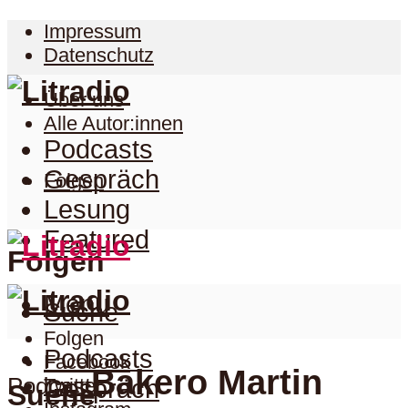
Impressum
Datenschutz
Über uns
Alle Autor:innen
Podcasts
Gespräch
Folgen
Lesung
Featured
Folgen
Menu
Suche
Folgen
Podcasts
Facebook
Bakero Martin
Podcast
Twitter
Gespräch
Suche