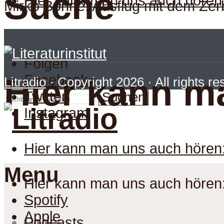
Suche
Hier kann man uns auch hören
Mirko Bonné: Ausflug mit dem Zer
Folgen
Facebook
Hier kann m
Litradio
· Copyright 2026 · All rights r
Twitter
Suchen
Instagram
Hier kann man uns auch hören
Menu
Hier kann man uns auch hören
Spotify
Apple
Podcasts