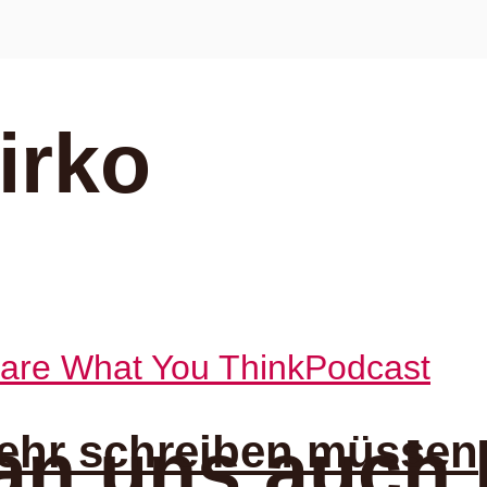
irko
Care What You Think
Podcast
ehr schreiben müssen
an uns auch 