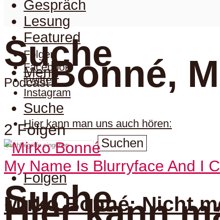
Gespräch
Lesung
Featured
Suche
Folgen
Bonné, M
Facebook
Menu
Twitter
Podcast
Instagram
Suche
Hier kann man uns auch hören:
2 Folgen
Suchen
My Name Is Blurryface And I 
Folgen
Suche
Mirko Bonné: Nicht m
Hier kann m