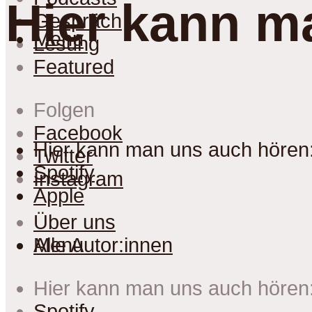
Hier kann m
Gespräch
Menu
Lesung
Featured
Folgen
Facebook
Hier kann man uns auch hören
Twitter
Spotify
Instagram
Apple
Über uns
Menu
Alle Autor:innen
Hier kann man uns auch hören
Spotify