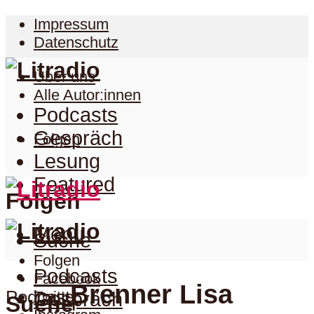
Impressum
Datenschutz
Über uns
Alle Autor:innen
Podcasts
Gespräch
Folgen
Lesung
Featured
Folgen
Menu
Suche
Folgen
Podcasts
Facebook
Brenner Lisa
Podcast
Twitter
Gespräch
Suche