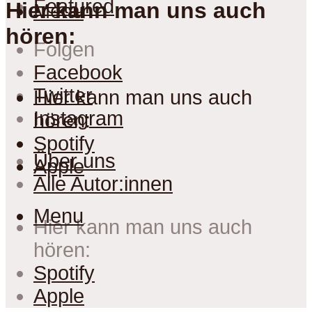
Featured
Hier kann man uns auch
Menu
hören:
Folgen
Facebook
Twitter
Hier kann man uns auch
Instagram
hören:
Spotify
Über uns
Apple
Alle Autor:innen
Menu
Hier kann man uns auch
hören:
Spotify
Apple