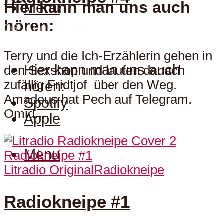
Hier kann man uns auch
Menu
hören:
26. August 2022
Terry und die Ich-Erzählerin gehen in
Hier kann man uns auch
den Sexshop und laufen danach
zufällig Fridtjof über den Weg.
hören:
Amadeus hat Pech auf Telegram.
Spotify
Omid...
Apple
Menu
Litradio Original
Radiokneipe
Radiokneipe #1