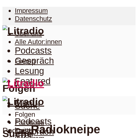
Impressum
Datenschutz
Über uns
Alle Autor:innen
Podcasts
Gespräch
Folgen
Lesung
Featured
Folgen
Menu
Suche
Folgen
Podcasts
Facebook
Radiokneipe
Podcast
Twitter
Gespräch
Suche