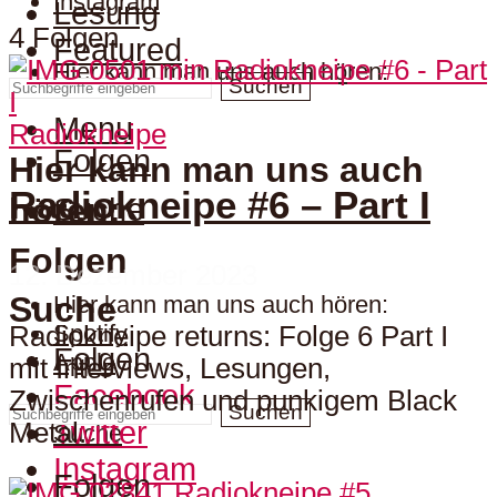
Instagram
Lesung
4 Folgen
Featured
Hier kann man uns auch hören:
Suchen
Menu
Radiokneipe
Folgen
Hier kann man uns auch
Radiokneipe #6 – Part I
hören:
Suche
Folgen
12. Dezember 2023
Suche
Hier kann man uns auch hören:
Spotify
Radiokneipe returns: Folge 6 Part I
Folgen
Apple
mit Interviews, Lesungen,
Facebook
Zwischenrufen und punkigem Black
Suchen
Twitter
Metal.
Suche
Instagram
Folgen