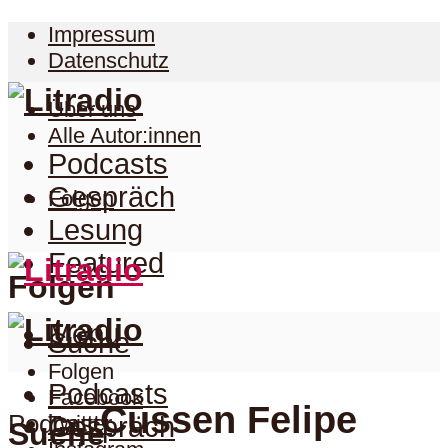
Impressum
Datenschutz
Über uns
Alle Autor:innen
Podcasts
Gespräch
Folgen
Lesung
Featured
Folgen
Menu
Suche
Folgen
Podcasts
Facebook
Cussen Felipe
Podcast
Twitter
Gespräch
Suche