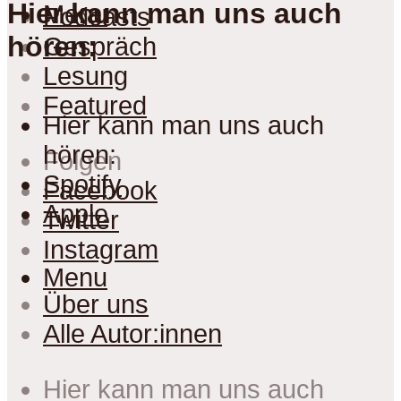
Hier kann man uns auch
Menu
Podcasts
hören:
Gespräch
Lesung
Featured
Hier kann man uns auch
hören:
Folgen
Spotify
Facebook
Apple
Twitter
Instagram
Menu
Über uns
Alle Autor:innen
Hier kann man uns auch