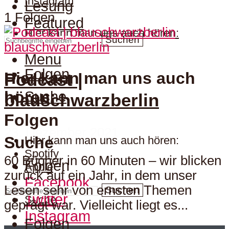
Instagram
Lesung
1 Folgen
Featured
Hier kann man uns auch hören:
Suchen
blauschwarzberlin
Menu
Folgen
Hier kann man uns auch
Podcast |
hören:
Suche
blauschwarzberlin
Folgen
23. Dezember 2021
Suche
Hier kann man uns auch hören:
Spotify
60 Bücher in 60 Minuten – wir blicken
Folgen
Apple
zurück auf ein Jahr, in dem unser
Facebook
Lesen sehr von ernsten Themen
Suchen
Twitter
Suche
geprägt war. Vielleicht liegt es...
Instagram
Folgen