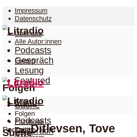
Impressum
Datenschutz
Über uns
Alle Autor:innen
Podcasts
Gespräch
Folgen
Lesung
Featured
Folgen
Menu
Suche
Folgen
Podcasts
Facebook
Ditlevsen, Tove
Podcast
Twitter
Gespräch
Suche