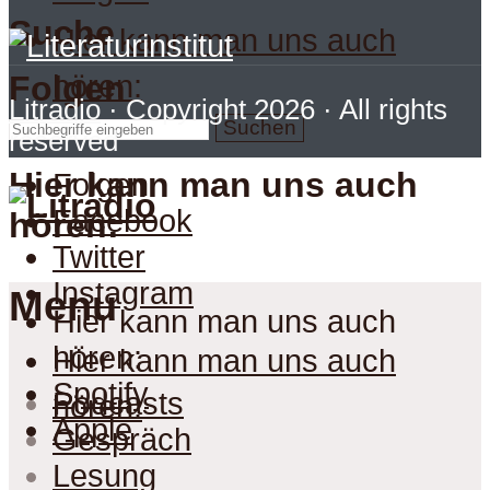
Suche
Hier kann man uns auch
hören:
Folgen
Litradio
· Copyright 2026 · All rights
Suchen
reserved
Hier kann man uns auch
Folgen
Facebook
hören:
Twitter
Instagram
Menu
Hier kann man uns auch
hören:
Hier kann man uns auch
Spotify
Podcasts
hören:
Apple
Gespräch
Lesung