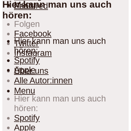
Hier kann man uns auch
Menu
Featured
hören:
Folgen
Facebook
Hier kann man uns auch
Twitter
hören:
Instagram
Spotify
Apple
Über uns
Alle Autor:innen
Menu
Hier kann man uns auch
hören:
Spotify
Apple