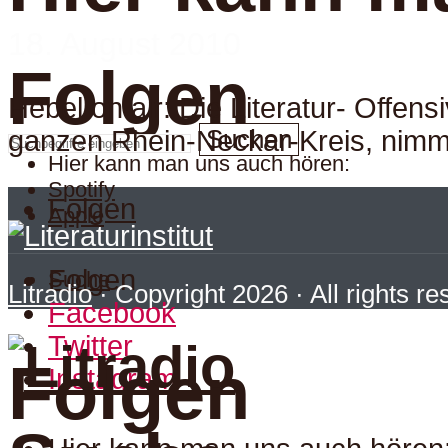
18. August 2010
Folgen
Hebel on air: Die Literatur- Offens
Suchen
ganzen Rhein-Neckar-Kreis, nimm
Hier kann man uns auch hören:
Spotify
Folgen
Apple
Folgen
Suche
Litradio
· Copyright 2026 · All rights r
Facebook
Twitter
Folgen
Instagram