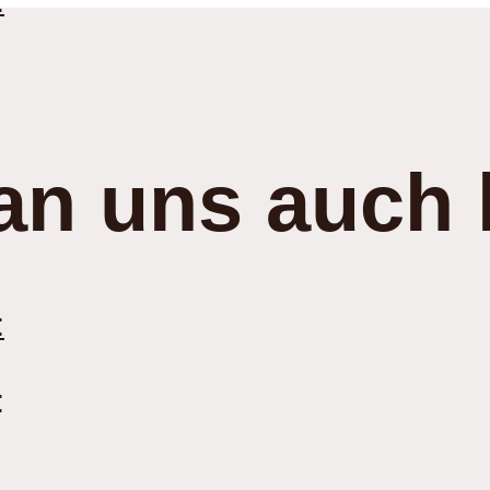
:
an uns auch 
:
: