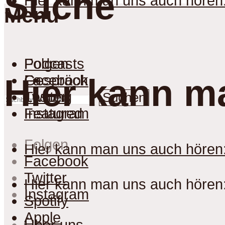
Suche
Hier kann man uns auch hören
Menu
Podcasts
Folgen
Gespräch
Facebook
Hier kann m
Lesung
Twitter
Suchen
Featured
Instagram
Folgen
Hier kann man uns auch hören
Facebook
Twitter
Hier kann man uns auch hören
Instagram
Spotify
Apple