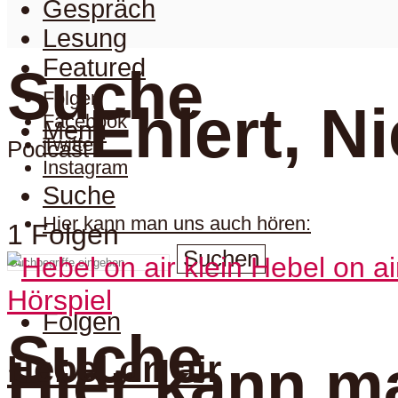
Gespräch
Lesung
Featured
Suche
Folgen
Ehlert, Ni
Facebook
Menu
Twitter
Podcast
Instagram
Suche
Hier kann man uns auch hören:
1 Folgen
Suchen
Hörspiel
Folgen
Suche
Hebel on air
Hier kann m