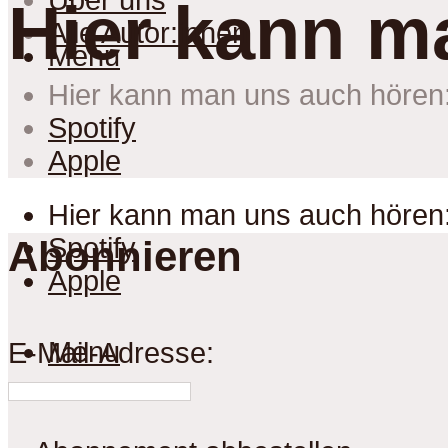
Über uns
Hier kann m
Alle Autor:innen
Menu
Hier kann man uns auch hören
Spotify
Apple
Hier kann man uns auch hören
Spotify
Abonnieren
Apple
Menu
E-Mail-Adresse: