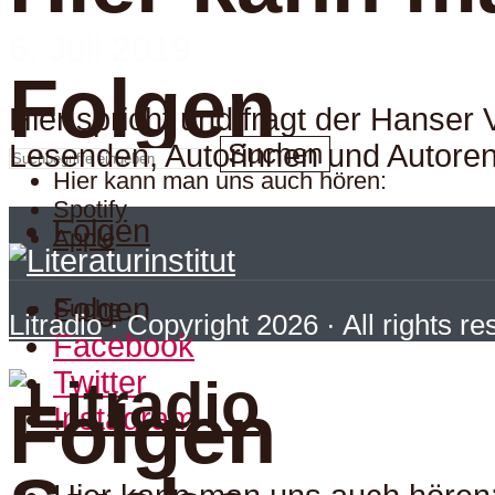
6. Juli 2019
Folgen
Hier spricht und fragt der Hanser
Suchen
Lesenden, Autorinnen und Autoren.
Hier kann man uns auch hören:
Spotify
Folgen
Apple
Folgen
Suche
Litradio
· Copyright 2026 · All rights r
Facebook
Twitter
Folgen
Instagram