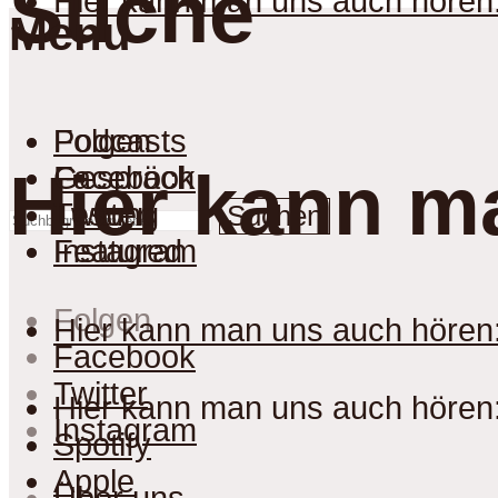
Suche
Hier kann man uns auch hören
Menu
Podcasts
Folgen
Gespräch
Facebook
Hier kann m
Lesung
Twitter
Suchen
Featured
Instagram
Folgen
Hier kann man uns auch hören
Facebook
Twitter
Hier kann man uns auch hören
Instagram
Spotify
Apple