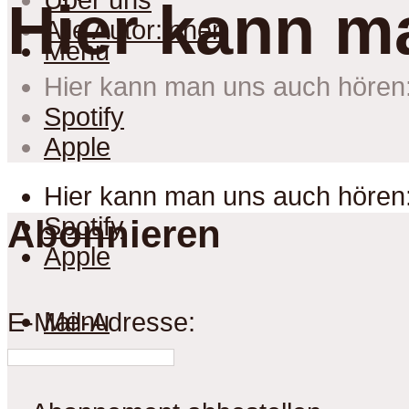
Über uns
Hier kann m
Alle Autor:innen
Menu
Hier kann man uns auch hören
Spotify
Apple
Hier kann man uns auch hören
Spotify
Abonnieren
Apple
Menu
E-Mail-Adresse: