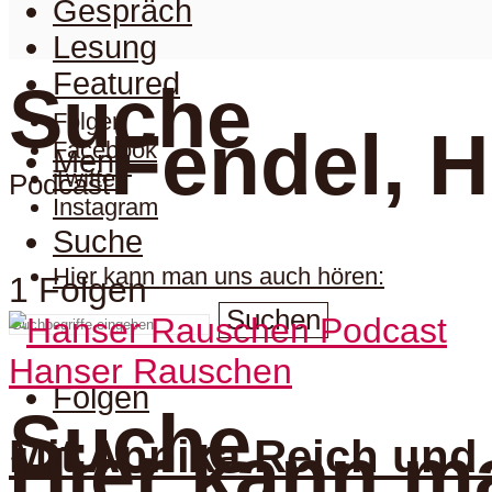
Gespräch
Lesung
Featured
Suche
Folgen
Fendel, 
Facebook
Menu
Twitter
Podcast
Instagram
Suche
Hier kann man uns auch hören:
1 Folgen
Suchen
Hanser Rauschen
Folgen
Suche
Mit Annika Reich und 
Hier kann m