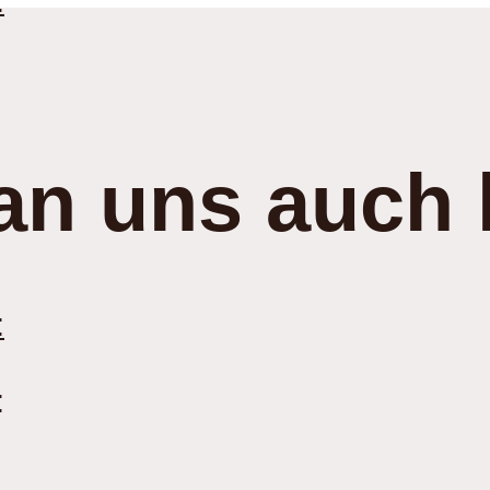
:
an uns auch 
:
: