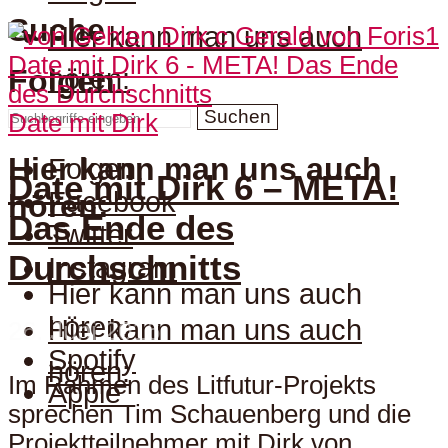
Suche
Hier kann man uns auch
hören:
Folgen
Suchen
Date mit Dirk
Hier kann man uns auch
Folgen
Date mit Dirk 6 – META!
Facebook
hören:
Das Ende des
Twitter
Durchschnitts
Instagram
Hier kann man uns auch
hören:
Hier kann man uns auch
26. Juni 2016
Spotify
hören:
Im Rahmen des Litfutur-Projekts
Apple
sprechen Tim Schauenberg und die
Projektteilnehmer mit Dirk von