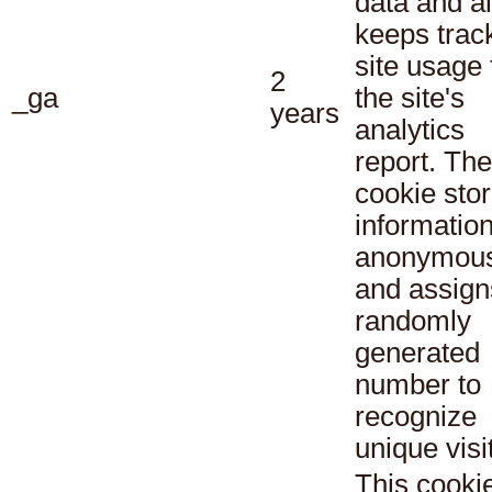
data and a
keeps track
site usage 
2
_ga
the site's
years
analytics
report. The
cookie sto
informatio
anonymous
and assign
randomly
generated
number to
recognize
unique visi
This cookie