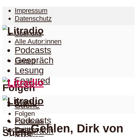
Impressum
Datenschutz
Über uns
Alle Autor:innen
Podcasts
Gespräch
Folgen
Lesung
Featured
Folgen
Menu
Suche
Folgen
Podcasts
Facebook
Gehlen, Dirk von
Podcast
Twitter
Gespräch
Suche