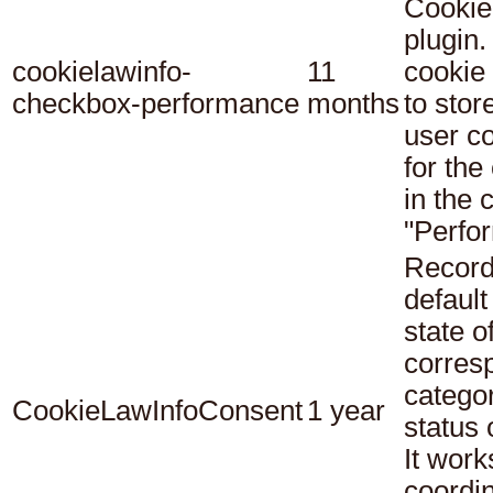
Cookie
plugin.
cookielawinfo-
11
cookie 
checkbox-performance
months
to stor
user c
for the
in the 
"Perfo
Record
default
state o
corres
catego
CookieLawInfoConsent
1 year
status
It work
coordi