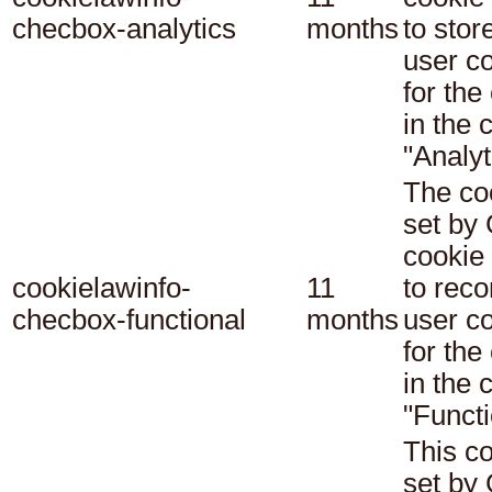
checbox-analytics
months
to stor
user c
for the
in the 
"Analyt
The co
set b
cookie
cookielawinfo-
11
to reco
checbox-functional
months
user c
for the
in the 
"Functi
This co
set b