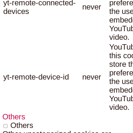
yt-remote-connected-
prefer
never
devices
the use
embed
YouTu
video.
YouTub
this co
store t
prefer
yt-remote-device-id
never
the use
embed
YouTu
video.
Others
Others