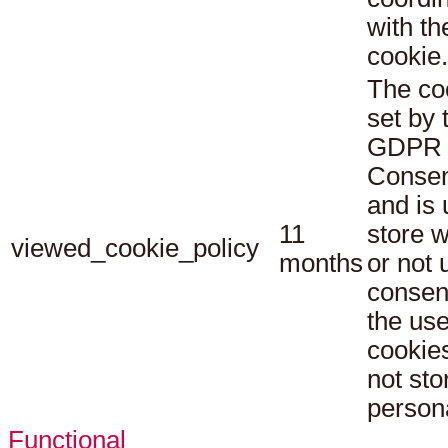
with th
cookie.
The co
set by 
GDPR 
Consen
and is 
11
store 
viewed_cookie_policy
months
or not 
consen
the use
cookies
not sto
persona
Functional