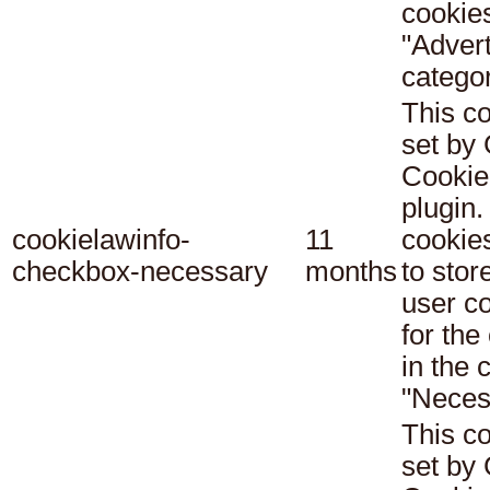
cookies
"Adver
categor
This co
set b
Cookie
plugin.
cookielawinfo-
11
cookie
checkbox-necessary
months
to stor
user c
for the
in the 
"Neces
This co
set b