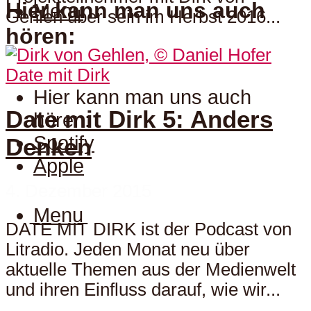
Hier kann man uns auch
Menu
Gehlen über sein im Herbst 2016...
hören:
Date mit Dirk
Hier kann man uns auch
Date mit Dirk 5: Anders
hören:
Spotify
Denken
Apple
4. Dezember 2015
Menu
DATE MIT DIRK ist der Podcast von
Litradio. Jeden Monat neu über
aktuelle Themen aus der Medienwelt
und ihren Einfluss darauf, wie wir...