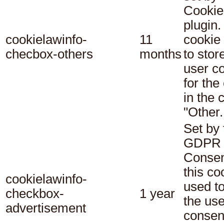
Cookie
plugin.
cookielawinfo-
11
cookie 
checbox-others
months
to stor
user c
for the
in the 
"Other.
Set by 
GDPR 
Consen
this co
cookielawinfo-
used t
checkbox-
1 year
the use
advertisement
consent