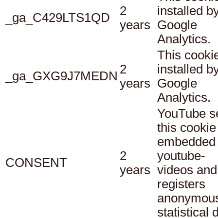
2
installed b
_ga_C429LTS1QD
years
Google
Analytics.
This cookie
2
installed b
_ga_GXG9J7MEDN
years
Google
Analytics.
YouTube s
this cookie
embedded
2
youtube-
CONSENT
years
videos and
registers
anonymou
statistical 