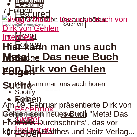
Instagram
Lesung
7 Folgen
Featured
Hier kann man uns auch hören:
Suchen
Menu
Interview
Folgen
Hier kann man uns auch
Meta! – Das neue Buch
hören:
Suche
von Dirk von Gehlen
Folgen
Suche
Hier kann man uns auch hören:
22. Februar 2017
Spotify
Folgen
Apple
Am 09. Februar präsentierte Dirk von
Facebook
Gehlen sein neues Buch "Meta! Das
Suchen
Twitter
Suche
Ende des Durchschnitts", das vor
Instagram
kurzem im Matthes und Seitz Verlag...
Folgen