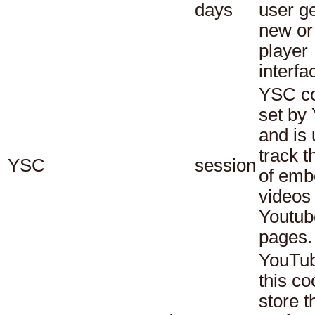
days
user ge
new or
player
interfa
YSC co
set by
and is 
track t
YSC
session
of em
videos
Youtub
pages.
YouTub
this co
store t