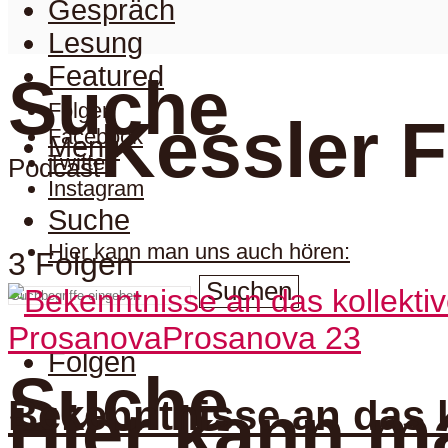
Gespräch
Lesung
Featured
Suche
Folgen
Kessler F
Facebook
Menu
Twitter
Podcast
Instagram
Suche
Hier kann man uns auch hören:
3 Folgen
Suchen
Prosanova
Prosanova 23
Folgen
Suche
Bekenntnisse an das k
Hier kann m