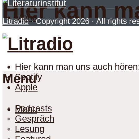
Hier kann m
Menu
Litradio
· Copyright 2026 · All rights r
Hier kann man uns auch hören
Menu
Spotify
Apple
Podcasts
Menu
Gespräch
Lesung
Featured