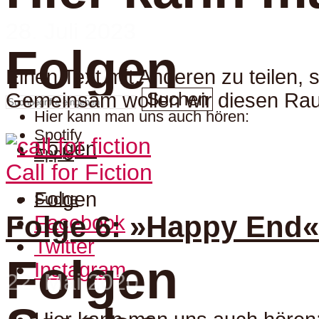
28. Juli 2023
Folgen
Einen Text mit Anderen zu teilen, 
Suchen
Gemeinsam wollen wir diesen Rau
Hier kann man uns auch hören:
Spotify
Folgen
Apple
Call for Fiction
Folgen
Suche
Folge 6: »Happy End« m
Facebook
Twitter
Folgen
Instagram
22. Mai 2020