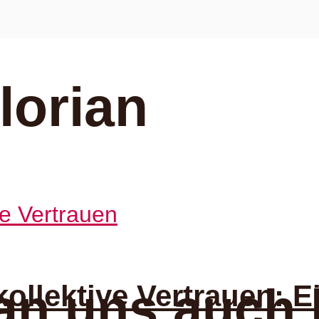
lorian
ollektive Vertrauen: 
an uns auch 