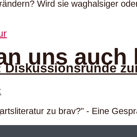
:
verändern? Wird sie waghalsiger ode
an uns auch 
 Diskussionsrunde zur
:
tsliteratur zu brav?" - Eine Gespr
: