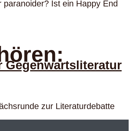
r paranoider? Ist ein Happy End
hören:
 Gegenwartsliteratur
ächsrunde zur Literaturdebatte