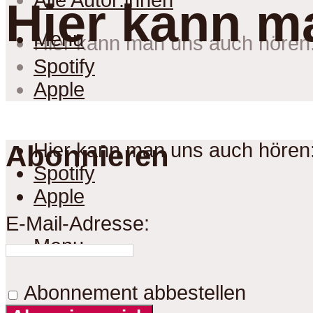
Alle Autor:innen
Hier kann m
Menu
Hier kann man uns auch hören
Spotify
Apple
Hier kann man uns auch hören
Abonnieren
Spotify
Apple
E-Mail-Adresse:
Menu
Abonnement abbestellen