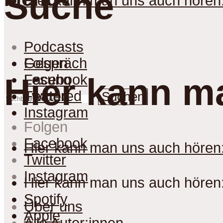
Suche
Hier kann man uns auch hören
Podcasts
Gespräch
Folgen
Lesung
Facebook
Hier kann m
Featured
Twitter
Suchen
Instagram
Folgen
Facebook
Hier kann man uns auch hören
Twitter
Instagram
Hier kann man uns auch hören
Spotify
Über uns
Apple