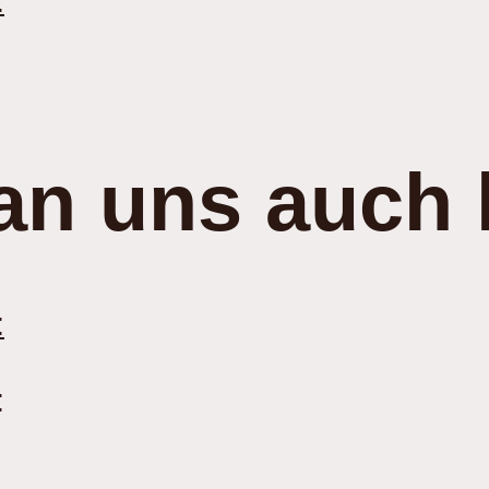
:
an uns auch 
:
: