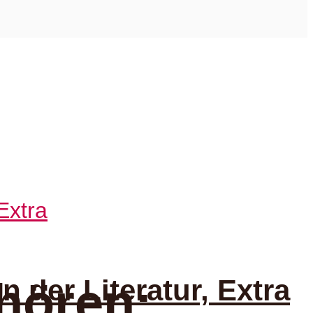
der Literatur, Extra
hören: