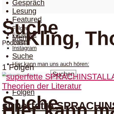
Gespräch
Lesung
Featured
Suche
Folgen
Kling, T
Facebook
Menu
Twitter
Podcast
Instagram
Suche
Hier kann man uns auch hören:
1 Folgen
Suchen
Theorien der Literatur
Folgen
Suche
superfette SPRACHINS
Hier kann m