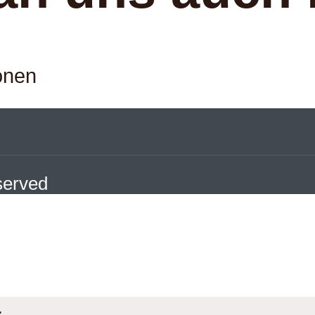
onen
eserved