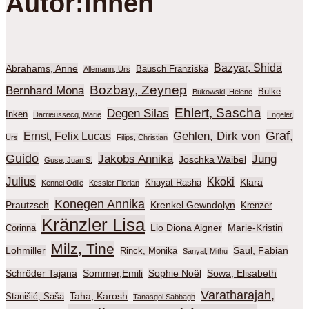
Autor:innen
Bazyar, Shida
Abrahams, Anne
Bausch Franziska
Allemann, Urs
Bozbay, Zeynep
Bernhard Mona
Bulke
Bukowski, Helene
Ehlert, Sascha
Degen Silas
Inken
Darrieussecq, Marie
Engeler,
Graf,
Gehlen, Dirk von
Ernst, Felix Lucas
Urs
Filips, Christian
Guido
Jakobs Annika
Jung
Joschka Waibel
Guse, Juan S.
Julius
Kkoki
Klara
Khayat Rasha
Kennel Odile
Kessler Florian
Konegen Annika
Prautzsch
Krenkel Gewndolyn
Krenzer
Kränzler Lisa
Lio Diona Aigner
Marie-Kristin
Corinna
Milz, Tine
Lohmiller
Saul, Fabian
Rinck, Monika
Sanyal, Mithu
Schröder Tajana
Sommer,Emili
Sophie Noël
Sowa, Elisabeth
Varatharajah,
Taha, Karosh
Stanišić, Saša
Tanasgol Sabbagh