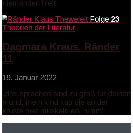
niemanden hielt.
Folge
23
Theorien der Literatur
Dagmara Kraus. Ränder
11
19. Januar 2022
„drei sprachen sind zu groß für deinen
mund, mein kind kau die an der
kruste hier muskeln an, nimm“