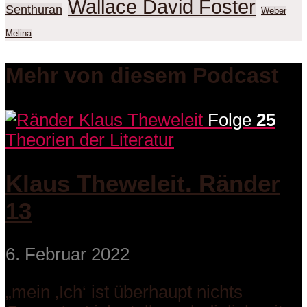
Wallace David Foster
Senthuran
Weber
Melina
Mehr von diesem Podcast
Folge
25
Theorien der Literatur
Klaus Theweleit. Ränder
13
6. Februar 2022
„mein ‚Ich‘ ist überhaupt nichts