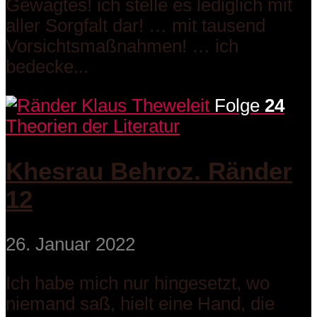
Gewagtes! ich stelle es lediglich mit
aller Sorgfalt dar! … mit tausend
Vorsichtsmaßnahmen! … ich
bedecke...
Folge
24
Theorien der Literatur
Khesrau Behroz. Ränder
12
26. Januar 2022
Ich habe mich nur hingesetzt, wo
niemand saß, hielt eine Hand, die