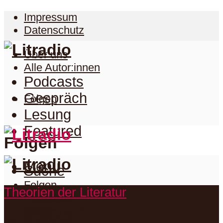
Impressum
Datenschutz
Über uns
Alle Autor:innen
Podcasts
Gespräch
Folgen
Lesung
Featured
Folgen
Menu
Suche
Folgen
Theorien der Literatur
Podcasts
Facebook
Twitter
Gespräch
Suche