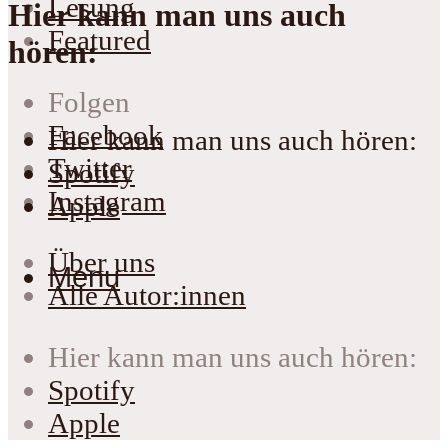
Lesung
Hier kann man uns auch
Featured
hören:
Folgen
Facebook
Hier kann man uns auch hören:
Twitter
Spotify
Instagram
Apple
Über uns
Menu
Alle Autor:innen
Hier kann man uns auch hören:
Spotify
Apple