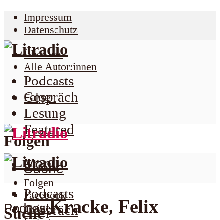
Impressum
Datenschutz
Über uns
Alle Autor:innen
Podcasts
Gespräch
Folgen
Lesung
Featured
Folgen
Menu
Suche
Folgen
Podcasts
Facebook
Kracke, Felix
Podcast
Twitter
Gespräch
Suche