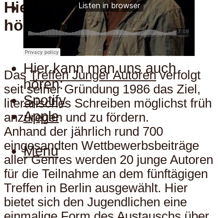
Hier kann man uns auch
Menu
hören:
Hier kann man uns auch
Das
Treffen Junger Autoren
verfolgt
hören:
seit seiner Gründung 1986 das Ziel,
Spotify
literarisches Schreiben möglichst früh
Apple
anzuregen und zu fördern.
Anhand der jährlich rund 700
eingesandten Wettbewerbsbeiträge
Menu
aller Genres werden 20 junge Autoren
für die Teilnahme an dem fünftägigen
Treffen in Berlin ausgewählt. Hier
bietet sich den Jugendlichen eine
einmalige Form des Austauschs über