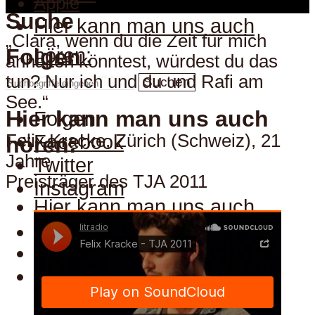
Apple
Suche
Hier kann man uns auch
„Clara, wenn du die Zeit für mich
hören:
Folgen
anhalten könntest, würdest du das
tun? Nur ich und du und Rafi am
Suchen
See.“
Hier kann man uns auch
Folgen
Felix Kracke, Zürich (Schweiz), 21
Facebook
hören:
Jahre
Twitter
Preisträger des TJA 2011
Instagram
Hier kann man uns auch
hören:
Hier kann man uns auch
Spotify
hören:
Apple