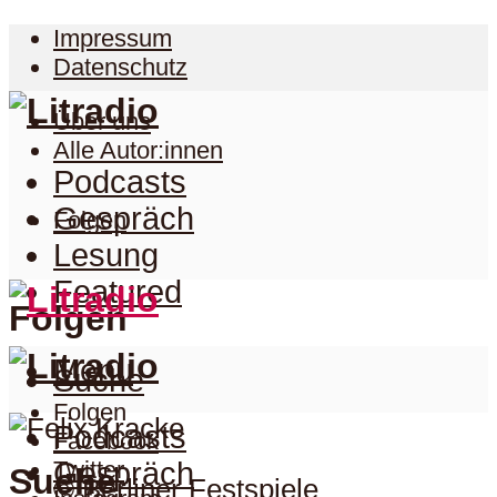
Impressum
Datenschutz
Über uns
Alle Autor:innen
Podcasts
Gespräch
Folgen
Lesung
Featured
Folgen
Menu
Suche
Folgen
Podcasts
Facebook
Twitter
Gespräch
Suche
© Berliner Festspiele