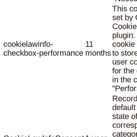
This co
set b
Cookie
plugin.
cookielawinfo-
11
cookie 
checkbox-performance
months
to stor
user c
for the
in the 
"Perfo
Record
default
state o
corres
catego