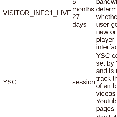
5
bandwi
months
determ
VISITOR_INFO1_LIVE
27
whethe
days
user ge
new or
player
interfa
YSC co
set by
and is 
track t
YSC
session
of em
videos
Youtub
pages.