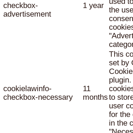
used t
checkbox-
1 year
the use
advertisement
consent
cookies
"Adver
categor
This co
set b
Cookie
plugin.
cookielawinfo-
11
cookie
checkbox-necessary
months
to stor
user c
for the
in the 
"Neces