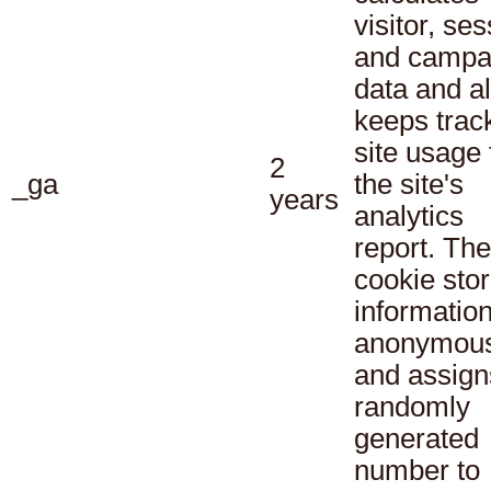
visitor, se
and campa
data and a
keeps track
site usage 
2
_ga
the site's
years
analytics
report. The
cookie sto
informatio
anonymous
and assign
randomly
generated
number to