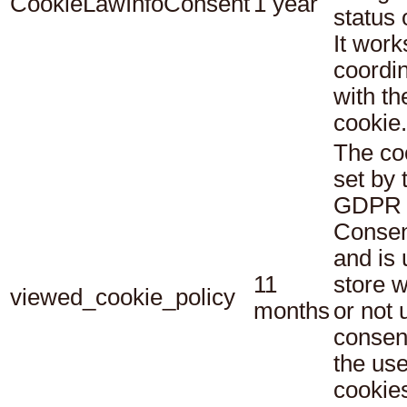
CookieLawInfoConsent
1 year
status
It work
coordi
with th
cookie.
The co
set by 
GDPR 
Consen
and is 
11
store 
viewed_cookie_policy
months
or not 
consen
the use
cookies