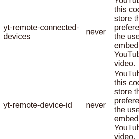
YouTub
this co
store t
yt-remote-connected-
prefer
never
devices
the use
embed
YouTu
video.
YouTub
this co
store t
prefer
yt-remote-device-id
never
the use
embed
YouTu
video.