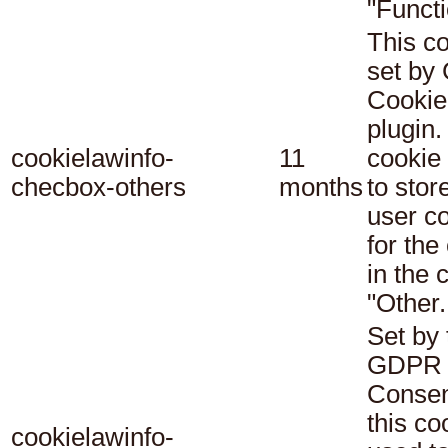
"Functi
This co
set b
Cookie
plugin.
cookielawinfo-
11
cookie 
checbox-others
months
to stor
user c
for the
in the 
"Other.
Set by 
GDPR 
Consen
this co
cookielawinfo-