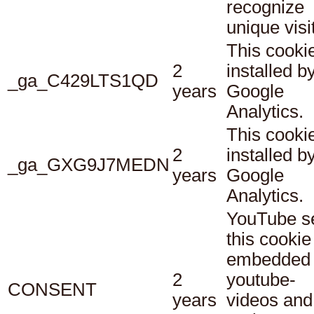
recognize
unique visi
This cookie
2
installed b
_ga_C429LTS1QD
years
Google
Analytics.
This cookie
2
installed b
_ga_GXG9J7MEDN
years
Google
Analytics.
YouTube s
this cookie
embedded
2
youtube-
CONSENT
years
videos and