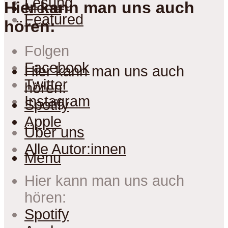
Lesung
Hier kann man uns auch
Menu
Featured
hören:
Folgen
Facebook
Hier kann man uns auch
Twitter
hören:
Instagram
Spotify
Apple
Über uns
Alle Autor:innen
Menu
Hier kann man uns auch
hören:
Spotify