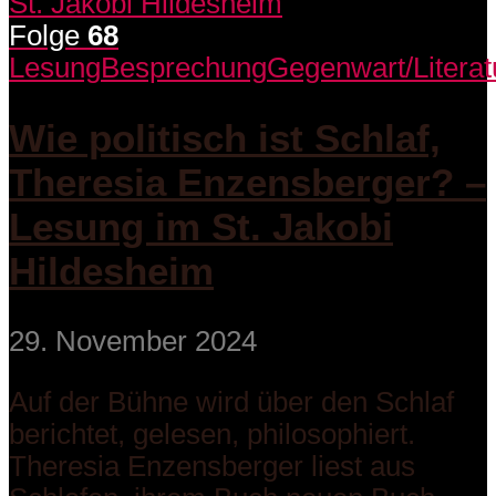
Folge
68
Lesung
Besprechung
Gegenwart/Literat
Wie politisch ist Schlaf,
Theresia Enzensberger? –
Lesung im St. Jakobi
Hildesheim
29. November 2024
Auf der Bühne wird über den Schlaf
berichtet, gelesen, philosophiert.
Theresia Enzensberger liest aus