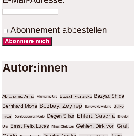
Abonnement abbestellen
Abonniere mich
Autor:innen
Bazyar, Shida
Abrahams, Anne
Bausch Franziska
Allemann, Urs
Bozbay, Zeynep
Bernhard Mona
Bulke
Bukowski, Helene
Ehlert, Sascha
Degen Silas
Inken
Darrieussecq, Marie
Engeler,
Graf,
Gehlen, Dirk von
Ernst, Felix Lucas
Urs
Filips, Christian