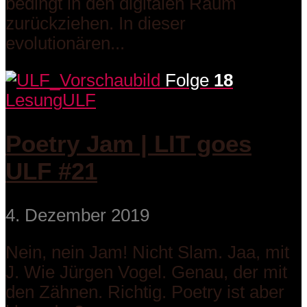
bedingt in den digitalen Raum
zurückziehen. In dieser
evolutionären...
Folge
18
Lesung
ULF
Poetry Jam | LIT goes
ULF #21
4. Dezember 2019
Nein, nein Jam! Nicht Slam. Jaa, mit
J. Wie Jürgen Vogel. Genau, der mit
den Zähnen. Richtig. Poetry ist aber