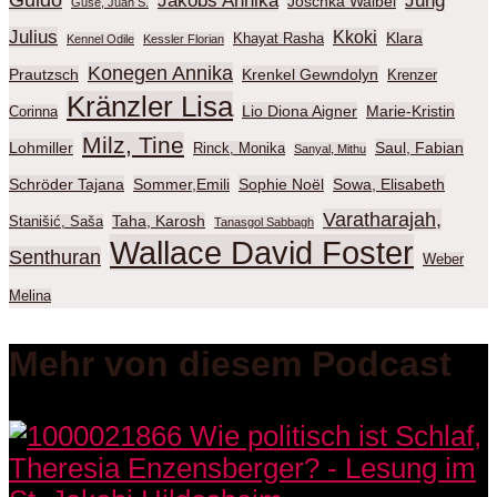
Guido
Jakobs Annika
Jung
Joschka Waibel
Guse, Juan S.
Julius
Kkoki
Klara
Khayat Rasha
Kennel Odile
Kessler Florian
Konegen Annika
Prautzsch
Krenkel Gewndolyn
Krenzer
Kränzler Lisa
Lio Diona Aigner
Marie-Kristin
Corinna
Milz, Tine
Lohmiller
Saul, Fabian
Rinck, Monika
Sanyal, Mithu
Schröder Tajana
Sommer,Emili
Sophie Noël
Sowa, Elisabeth
Varatharajah,
Taha, Karosh
Stanišić, Saša
Tanasgol Sabbagh
Wallace David Foster
Senthuran
Weber
Melina
Mehr von diesem Podcast