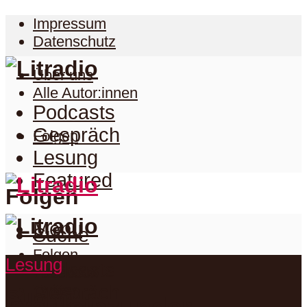
Impressum
Datenschutz
Über uns
Alle Autor:innen
Podcasts
Gespräch
Folgen
Lesung
Featured
Folgen
Menu
Suche
Folgen
Lesung
Podcasts
Facebook
Twitter
Gespräch
Suche