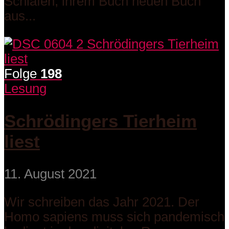
Schlafen, ihrem Buch neuen Buch
aus...
Folge
198
Lesung
Schrödingers Tierheim
liest
11. August 2021
Wir schreiben das Jahr 2021. Der
Homo sapiens muss sich pandemisch