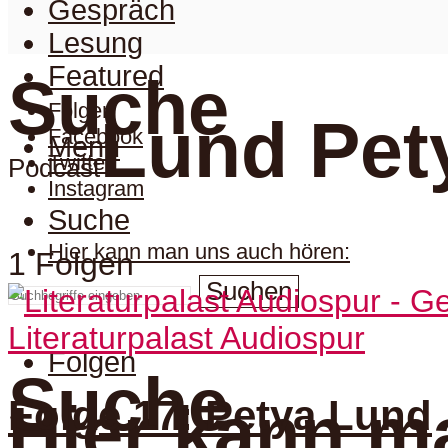
Gespräch
Lesung
Featured
Suche
Folgen
Lund Pet
Facebook
Menu
Twitter
Podcast
Instagram
Suche
Hier kann man uns auch hören:
1 Folgen
Suchen
Literaturpalast Audiospur
Folgen
Suche
Folge 17: Petya Lund
Hier kann m