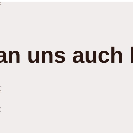
:
an uns auch 
:
: