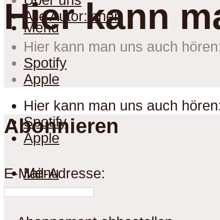
Über uns
Hier kann m
Alle Autor:innen
Menu
Hier kann man uns auch hören
Spotify
Apple
Hier kann man uns auch hören
Spotify
Abonnieren
Apple
Menu
E-Mail-Adresse: