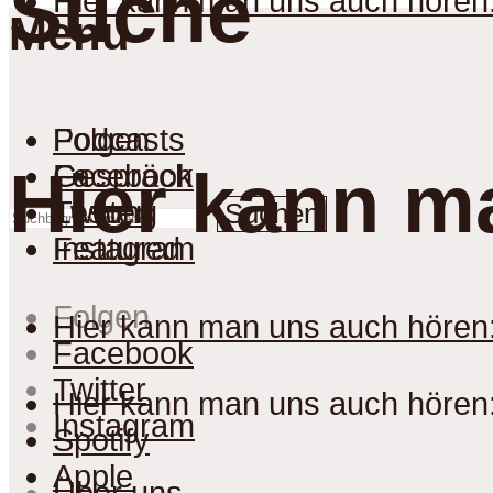
Suche
Hier kann man uns auch hören
Menu
Podcasts
Folgen
Gespräch
Facebook
Hier kann m
Lesung
Twitter
Suchen
Featured
Instagram
Folgen
Hier kann man uns auch hören
Facebook
Twitter
Hier kann man uns auch hören
Instagram
Spotify
Apple