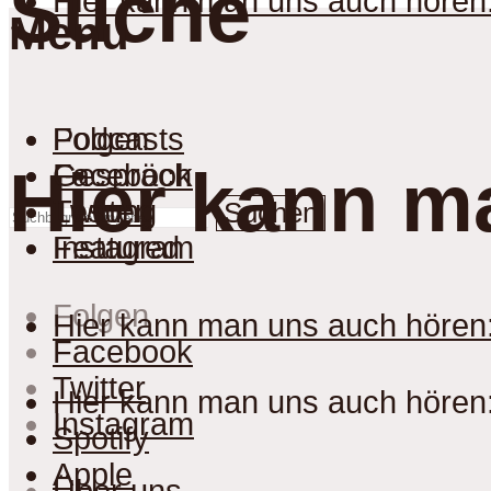
Suche
Hier kann man uns auch hören
Menu
Podcasts
Folgen
Gespräch
Facebook
Hier kann m
Lesung
Twitter
Suchen
Featured
Instagram
Folgen
Hier kann man uns auch hören
Facebook
Twitter
Hier kann man uns auch hören
Instagram
Spotify
Apple