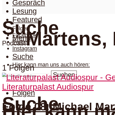
Gespräch
Lesung
Featured
Suche
Folgen
Martens,
Facebook
Menu
Twitter
Podcast
Instagram
Suche
Hier kann man uns auch hören:
1 Folgen
Suchen
Literaturpalast Audiospur
Folgen
Suche
Folge 08: Michael Mar
Hier kann m