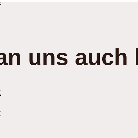
:
an uns auch 
:
: