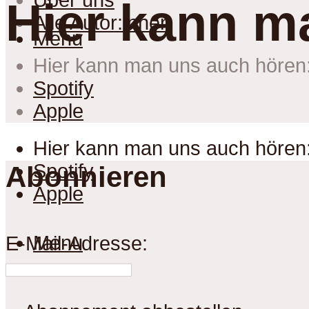
Über uns
Hier kann m
Alle Autor:innen
Menu
Hier kann man uns auch hören
Spotify
Apple
Hier kann man uns auch hören
Spotify
Abonnieren
Apple
Menu
E-Mail-Adresse: