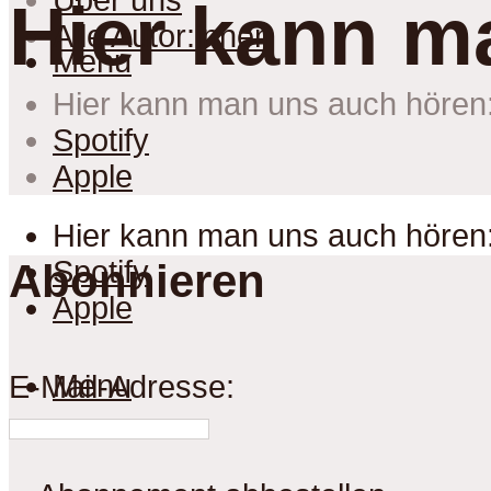
Über uns
Hier kann m
Alle Autor:innen
Menu
Hier kann man uns auch hören
Spotify
Apple
Hier kann man uns auch hören
Spotify
Abonnieren
Apple
Menu
E-Mail-Adresse: