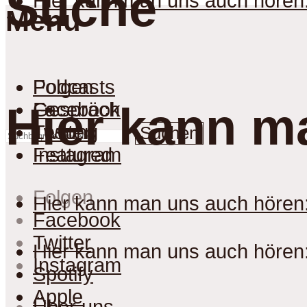
Suche
Hier kann man uns auch hören
Menu
Podcasts
Folgen
Gespräch
Facebook
Hier kann m
Lesung
Twitter
Suchen
Featured
Instagram
Folgen
Hier kann man uns auch hören
Facebook
Twitter
Hier kann man uns auch hören
Instagram
Spotify
Apple