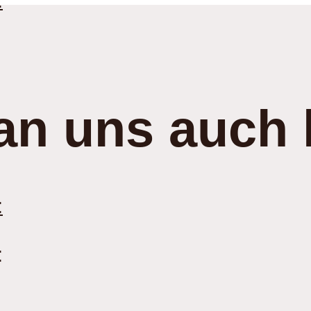
:
an uns auch 
:
: