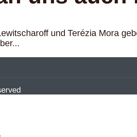
 Lewitscharoff und Terézia Mora ge
ber...
eserved