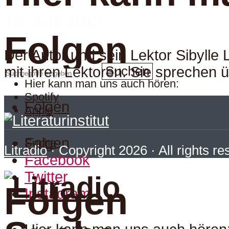
12. Juni 2012
Folgen
Der Autor und sein Lektor Sibylle
Suchen
mit ihren Lektoren. Sie sprechen ü
Hier kann man uns auch hören:
Spotify
Folgen
Apple
Folgen
Suche
Litradio
· Copyright 2026 · All rights r
Facebook
Twitter
Folgen
Instagram