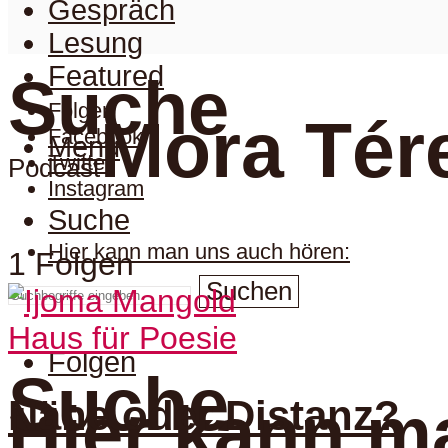
Gespräch
Lesung
Featured
Suche
Folgen
Mora Tér
Facebook
Menu
Twitter
Podcast
Instagram
Suche
Hier kann man uns auch hören:
1 Folgen
Suchen
Haus für Poesie
Folgen
Suche
Nähe oder Distanz?
Hier kann m