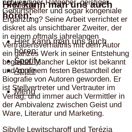
notwendiger Ratgeber, geistiger
Hier kann man uns auch
Menu
Geburtshelfer und sogar kongeniale
hören:
Ergänzung? Seine Arbeit verrichtet er
diskret als unsichtbarer Zweiter, der
in einem oftmals jahrelangen
Hier kann man uns auch
Vertrauensverhältnis mit dem Autor
hören:
ein ganzes Werk in seiner Entstehung
Spotify
begleitet. Mancher Lektor ist bekannt
Apple
und zu einem festen Bestandteil der
Biografie von Autoren geworden. Er
ist Stellvertreter und Vertrauter im
Menu
Verlag, und immer auch Vermittler in
der Ambivalenz zwischen Geist und
Ware, Literatur und Marketing.
Sibylle Lewitscharoff und Terézia