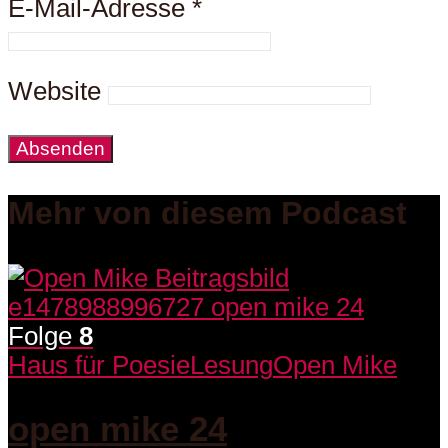
E-Mail-Adresse
*
Website
Mehr von diesem Podcast
Folge
8
Haus für Poesie
Lesung
Open Mike
open mike 24