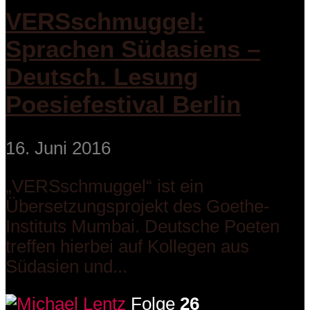
VERSschmuggel:
Sprachen Südasiens –
Deutsch. Lesung
Poesiefestival Berlin
16. Juni 2016
„VERSschmuggel“ ist ein
Übersetzungsprojekt des Goethe-
Instituts Mumbai. Deutsche Poeten
treffen hierbei auf Kollegen aus
Südasien und...
Folge
26