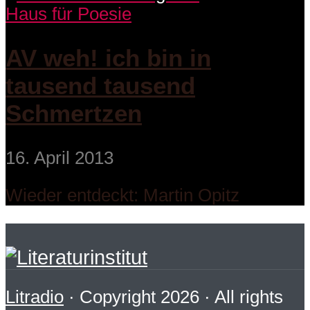
Haus für Poesie
AV weh! ich bin in
tausend tausend
Schmertzen
16. April 2013
Wieder entdeckt: Martin Opitz
Litradio
· Copyright 2026 · All rights