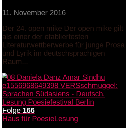
11. November 2016
Der 24. open mike Der open mike gilt
als einer der etabliertesten
Literaturwettberwerbe für junge Prosa
und Lyrik im deutschsprachigen
Raum...
Folge
166
Haus für Poesie
Lesung