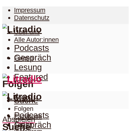
Impressum
Datenschutz
Über uns
Alle Autor:innen
Podcasts
Gespräch
Folgen
Lesung
Featured
Folgen
Menu
Suche
Folgen
Podcasts
Facebook
Abspielen
Twitter
Gespräch
Suche