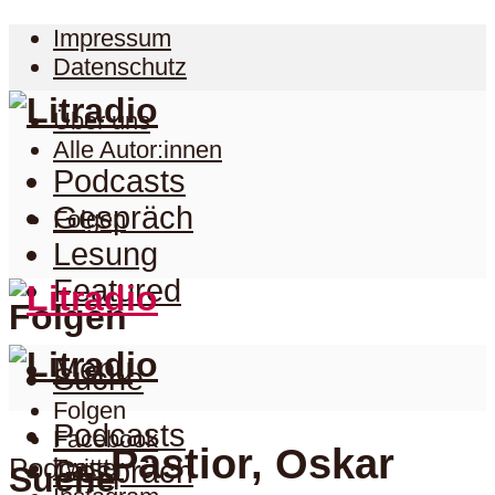
Impressum
Datenschutz
Über uns
Alle Autor:innen
Podcasts
Gespräch
Folgen
Lesung
Featured
Folgen
Menu
Suche
Folgen
Podcasts
Facebook
Pastior, Oskar
Podcast
Twitter
Gespräch
Suche