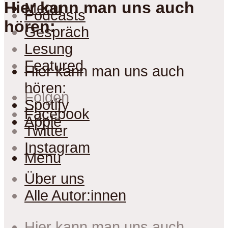
Hier kann man uns auch
Menu
Podcasts
hören:
Gespräch
Lesung
Featured
Hier kann man uns auch
hören:
Folgen
Spotify
Facebook
Apple
Twitter
Instagram
Menu
Über uns
Alle Autor:innen
Hier kann man uns auch