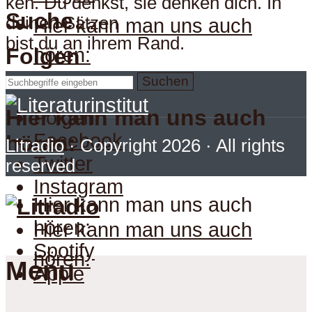
ken. Du denkst, sie denken dich. In
Suche
deinen Sätzen
Hier kann man uns auch
bist du an ihrem Rand.
hören:
Folgen
Suchen
Hier kann man uns auch
Folgen
Facebook
hören:
Litradio
· Copyright 2026 · All rights
Twitter
reserved
Instagram
Hier kann man uns auch
hören:
Hier kann man uns auch
Spotify
hören:
Menu
Apple