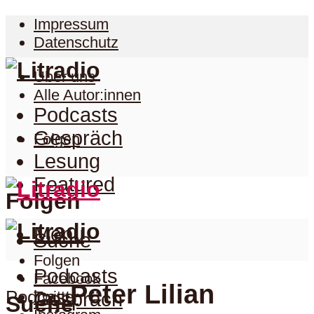
Impressum
Datenschutz
Über uns
Alle Autor:innen
Podcasts
Gespräch
Folgen
Lesung
Featured
Folgen
Menu
Suche
Folgen
Podcasts
Facebook
Peter Lilian
Podcast
Twitter
Gespräch
Suche