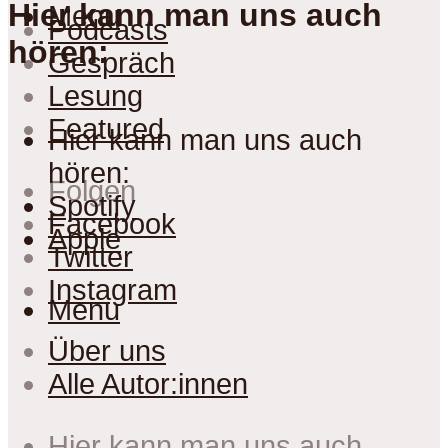
Hier kann man uns auch
Menu
Podcasts
hören:
Gespräch
Lesung
Featured
Hier kann man uns auch
hören:
Folgen
Spotify
Facebook
Apple
Twitter
Instagram
Menu
Über uns
Alle Autor:innen
Hier kann man uns auch