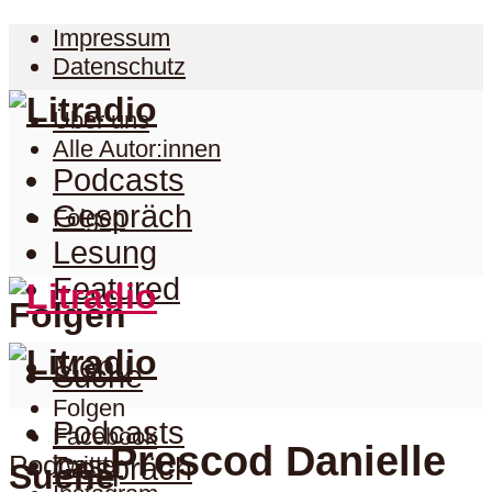
Impressum
Datenschutz
Über uns
Alle Autor:innen
Podcasts
Gespräch
Folgen
Lesung
Featured
Folgen
Menu
Suche
Folgen
Podcasts
Facebook
Prescod Danielle
Podcast
Twitter
Gespräch
Suche