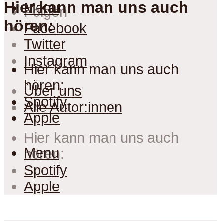
Hier kann man uns auch
Menu
Folgen
hören:
Facebook
Twitter
Instagram
Hier kann man uns auch
hören:
Über uns
Spotify
Alle Autor:innen
Apple
Hier kann man uns auch
Menu
hören:
Spotify
Apple