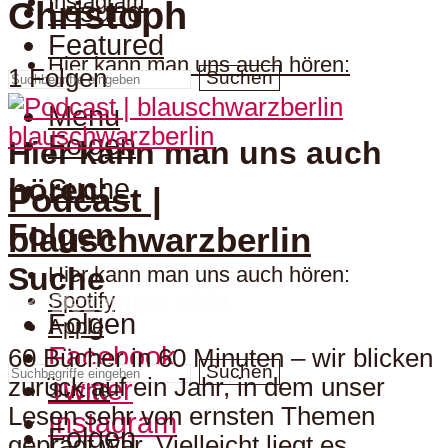
Instagram
Christoph
Lesung
Featured
Hier kann man uns auch hören:
1 Folgen
Suchen
Menu
blauschwarzberlin
Folgen
Hier kann man uns auch
hören:
Suche
Podcast |
Folgen
blauschwarzberlin
Suche
Hier kann man uns auch hören:
Spotify
23. Dezember 2021
Folgen
Apple
Facebook
60 Bücher in 60 Minuten – wir blicken
Suchen
zurück auf ein Jahr, in dem unser
Twitter
Suche
Lesen sehr von ernsten Themen
Instagram
Folgen
geprägt war. Vielleicht liegt es...