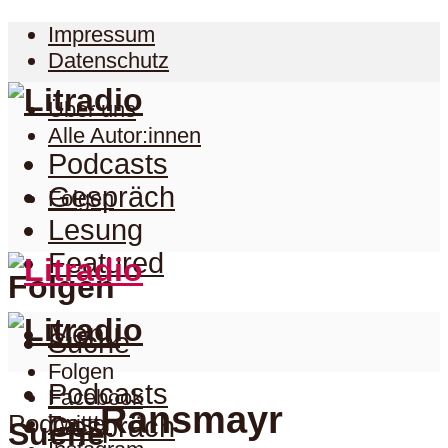
Impressum
Datenschutz
Über uns
Alle Autor:innen
Podcasts
Gespräch
Folgen
Lesung
Featured
Folgen
Menu
Suche
Folgen
Podcasts
Facebook
Ransmayr
Podcast
Twitter
Gespräch
Suche