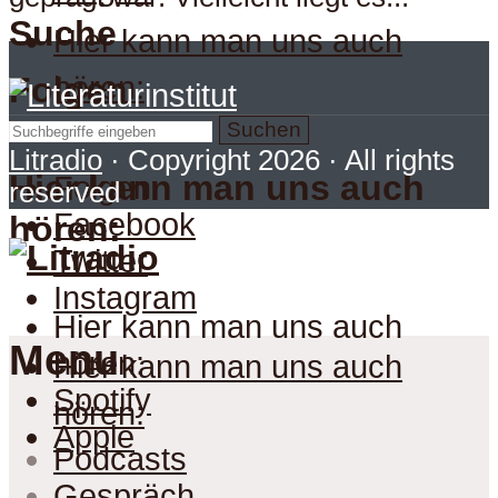
Suche
Hier kann man uns auch
hören:
Folgen
Suchen
Litradio
· Copyright 2026 · All rights
Hier kann man uns auch
Folgen
reserved
Facebook
hören:
Twitter
Instagram
Hier kann man uns auch
Menu
hören:
Hier kann man uns auch
Spotify
hören:
Apple
Podcasts
Gespräch