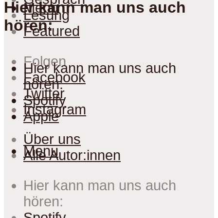
Hier kann man uns auch
Menu
Lesung
hören:
Featured
Folgen
Hier kann man uns auch
Facebook
hören:
Twitter
Spotify
Instagram
Apple
Über uns
Menu
Alle Autor:innen
Hier kann man uns auch
hören:
Spotify