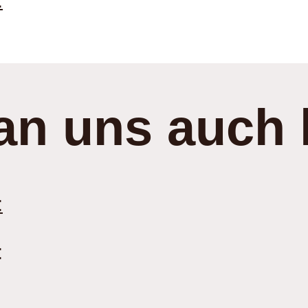
:
an uns auch 
:
: