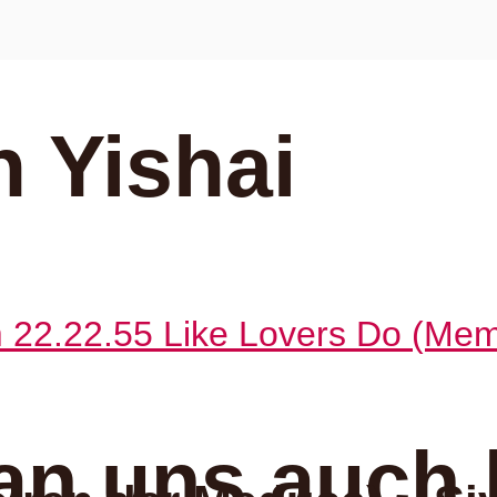
 Yishai
an uns auch 