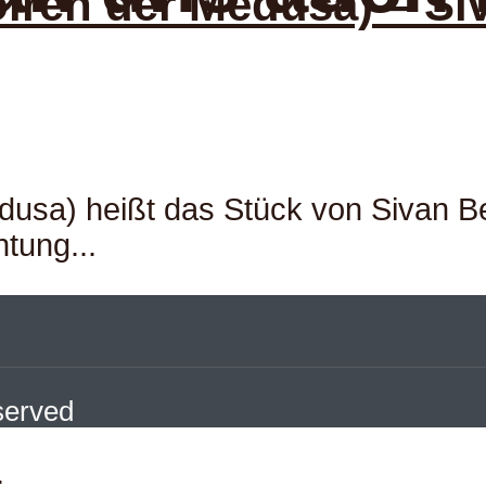
iren der Medusa) – Si
usa) heißt das Stück von Sivan Be
htung...
eserved