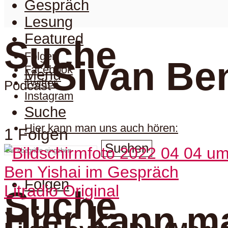
Gespräch
Lesung
Featured
Suche
Folgen
Sivan Ben
Facebook
Menu
Twitter
Podcast
Instagram
Suche
Hier kann man uns auch hören:
1 Folgen
Suchen
Folgen
Litradio Original
Suche
Hier kann m