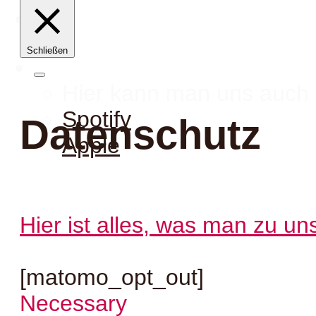
Schließen
Hier kann man uns auch 
Spotify
Datenschutz
Apple
Hier ist alles, was man zu u
[matomo_opt_out]
Necessary