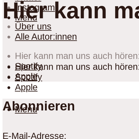
Hier kann m
Instagram
Menu
Über uns
Alle Autor:innen
Hier kann man uns auch hören
Spotify
Hier kann man uns auch hören
Apple
Spotify
Apple
Abonnieren
Menu
E-Mail-Adresse: