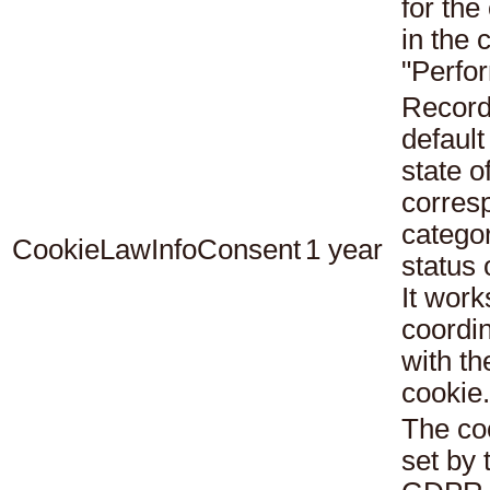
for the
in the 
"Perfo
Record
default
state o
corres
catego
CookieLawInfoConsent
1 year
status
It work
coordi
with th
cookie.
The co
set by 