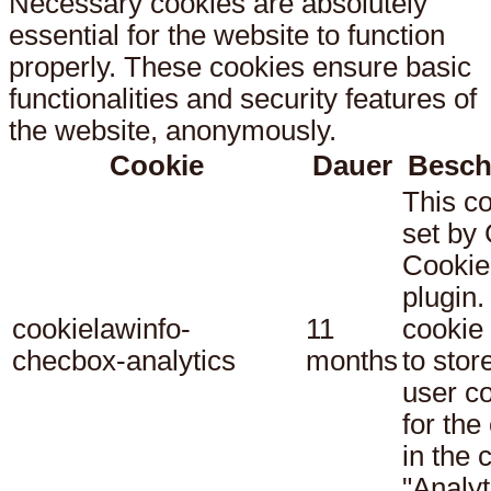
Necessary cookies are absolutely
essential for the website to function
properly. These cookies ensure basic
functionalities and security features of
the website, anonymously.
Cookie
Dauer
Besch
This co
set b
Cookie
plugin.
cookielawinfo-
11
cookie 
checbox-analytics
months
to stor
user c
for the
in the 
"Analyt