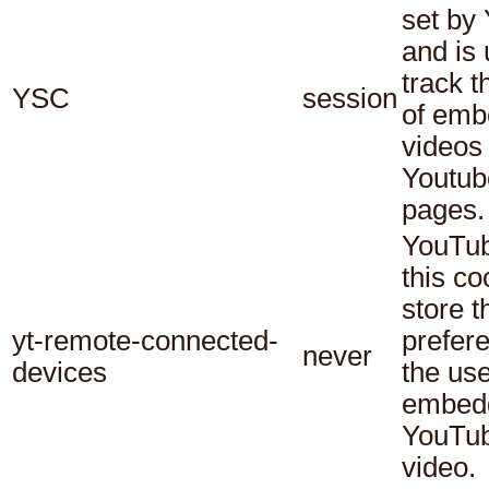
set by
and is 
track t
YSC
session
of em
videos
Youtub
pages.
YouTub
this co
store t
yt-remote-connected-
prefer
never
devices
the use
embed
YouTu
video.