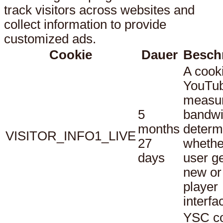
track visitors across websites and
collect information to provide
customized ads.
Cookie
Dauer
Besch
A cook
YouTub
measu
5
bandwi
months
determ
VISITOR_INFO1_LIVE
27
whethe
days
user ge
new or
player
interfa
YSC co