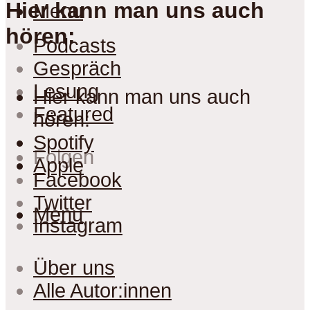
Hier kann man uns auch
Menu
hören:
Podcasts
Gespräch
Lesung
Hier kann man uns auch
Featured
hören:
Spotify
Folgen
Apple
Facebook
Twitter
Menu
Instagram
Über uns
Alle Autor:innen