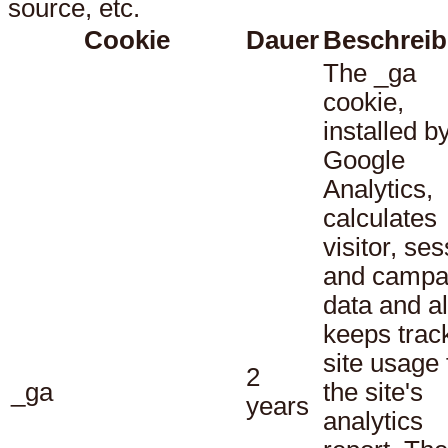
source, etc.
Cookie
Dauer
Beschrei
The _ga
cookie,
installed b
Google
Analytics,
calculates
visitor, se
and campa
data and a
keeps track
site usage 
2
_ga
the site's
years
analytics