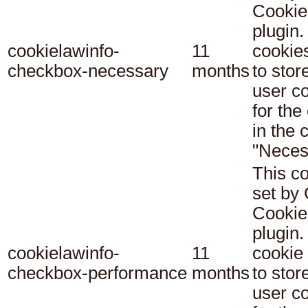
Cookie
plugin.
cookielawinfo-
11
cookie
checkbox-necessary
months
to stor
user c
for the
in the 
"Neces
This co
set b
Cookie
plugin.
cookielawinfo-
11
cookie 
checkbox-performance
months
to stor
user c