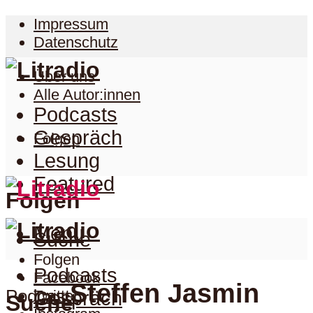
Impressum
Datenschutz
Über uns
Alle Autor:innen
Podcasts
Gespräch
Folgen
Lesung
Featured
Folgen
Menu
Suche
Folgen
Podcasts
Facebook
Steffen Jasmin
Podcast
Twitter
Gespräch
Suche