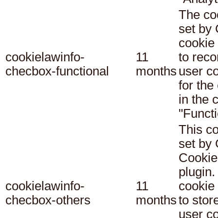
The co
set b
cookie
cookielawinfo-
11
to reco
checbox-functional
months
user c
for the
in the 
"Functi
This co
set b
Cookie
plugin.
cookielawinfo-
11
cookie 
checbox-others
months
to stor
user c