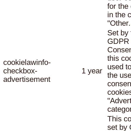
for the
in the 
"Other.
Set by 
GDPR 
Consen
this co
cookielawinfo-
used t
checkbox-
1 year
the use
advertisement
consent
cookies
"Adver
categor
This co
set b