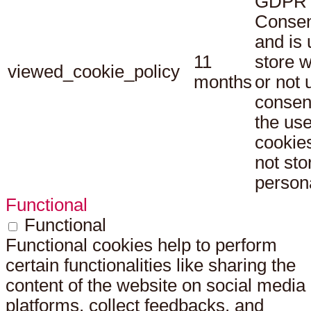
GDPR 
Consen
and is 
11
store 
viewed_cookie_policy
months
or not 
consen
the use
cookies
not sto
persona
Functional
Functional
Functional cookies help to perform
certain functionalities like sharing the
content of the website on social media
platforms, collect feedbacks, and