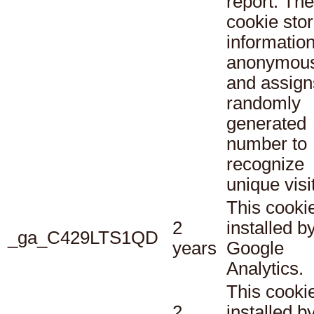
report. The
cookie sto
informatio
anonymous
and assign
randomly
generated
number to
recognize
unique visi
This cookie
2
installed b
_ga_C429LTS1QD
years
Google
Analytics.
This cookie
2
installed b