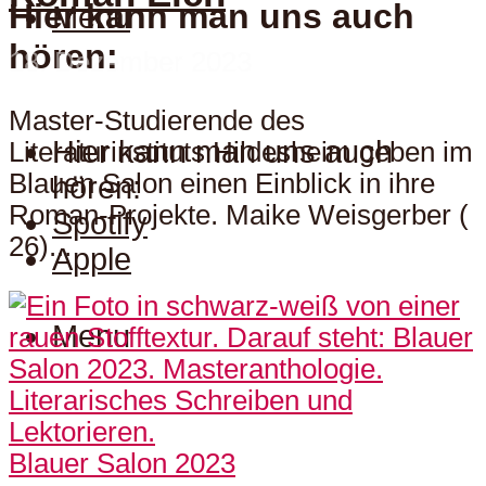
Hier kann man uns auch
Menu
hören:
18. Dezember 2023
Master-Studierende des
Hier kann man uns auch
Literaturinstituts Hildesheim geben im
Blauen Salon einen Einblick in ihre
hören:
Roman-Projekte. Maike Weisgerber (
Spotify
26)...
Apple
Menu
Blauer Salon 2023