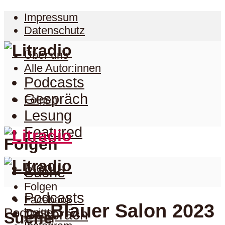
Impressum
Datenschutz
Über uns
Alle Autor:innen
Podcasts
Gespräch
Folgen
Lesung
Featured
Folgen
Menu
Suche
Folgen
Podcasts
Facebook
Blauer Salon 2023
Podcast
Twitter
Gespräch
Suche