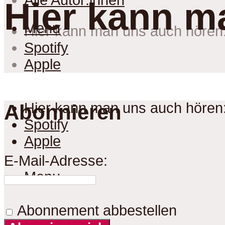
Alle Autor:innen
Hier kann m
Menu
Hier kann man uns auch hören
Spotify
Apple
Hier kann man uns auch hören
Abonnieren
Spotify
Apple
E-Mail-Adresse:
Menu
Abonnement abbestellen