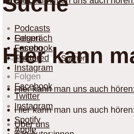
Suche
Hier kann man uns auch hören
Podcasts
Gespräch
Folgen
Lesung
Facebook
Hier kann m
Featured
Twitter
Suchen
Instagram
Folgen
Facebook
Hier kann man uns auch hören
Twitter
Instagram
Hier kann man uns auch hören
Spotify
Über uns
Apple