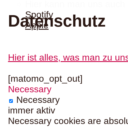
Hier kann man uns auch 
Spotify
Datenschutz
Apple
Hier ist alles, was man zu u
[matomo_opt_out]
Necessary
Necessary
immer aktiv
Necessary cookies are absolut