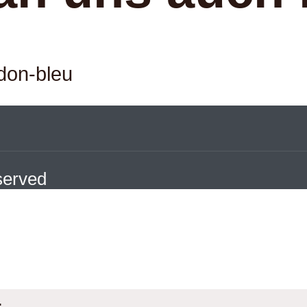
don-bleu
eserved