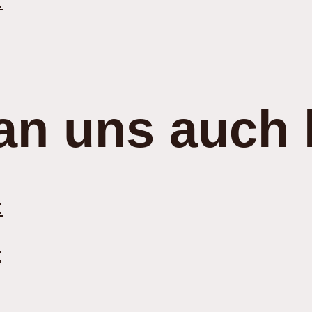
:
an uns auch 
:
: