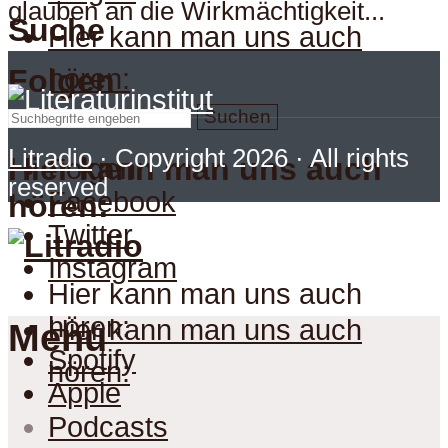
glauben an die Wirkmächtigkeit...
Suche
Hier kann man uns auch
hören:
Folgen
Suchen
Litradio
· Copyright 2026 · All rights
Hier kann man uns auch
Folgen
reserved
Facebook
hören:
Twitter
Instagram
Hier kann man uns auch
hören:
Hier kann man uns auch
Menu
Spotify
hören:
Apple
Podcasts