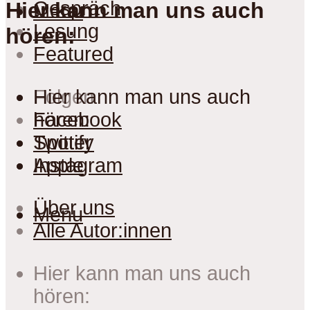
Gespräch
Hier kann man uns auch
Menu
Lesung
hören:
Featured
Folgen
Hier kann man uns auch
Facebook
hören:
Twitter
Spotify
Instagram
Apple
Über uns
Menu
Alle Autor:innen
Hier kann man uns auch
hören: