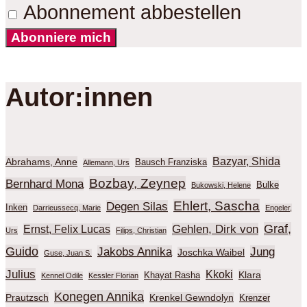
Abonnement abbestellen
Abonniere mich
Autor:innen
Bazyar, Shida
Abrahams, Anne
Bausch Franziska
Allemann, Urs
Bozbay, Zeynep
Bernhard Mona
Bulke
Bukowski, Helene
Ehlert, Sascha
Degen Silas
Inken
Darrieussecq, Marie
Engeler,
Graf,
Gehlen, Dirk von
Ernst, Felix Lucas
Urs
Filips, Christian
Guido
Jakobs Annika
Jung
Joschka Waibel
Guse, Juan S.
Julius
Kkoki
Klara
Khayat Rasha
Kennel Odile
Kessler Florian
Konegen Annika
Prautzsch
Krenkel Gewndolyn
Krenzer