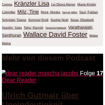
Kränzler Lisa
Lio Diona Aigner
Marie-Kristin
Corinna
Milz, Tine
Lohmiller
Saul, Fabian
Rinck, Monika
Sanyal, Mithu
Schröder Tajana
Sommer,Emili
Sophie Noël
Sowa, Elisabeth
Varatharajah,
Taha, Karosh
Stanišić, Saša
Tanasgol Sabbagh
Wallace David Foster
Senthuran
Weber
Melina
Mehr von diesem Podcast
Folge
17
Dear Reader
Ulrich Gutmair über
Uneindeutigkeit