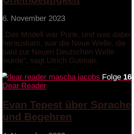
6. November 2023
„Das Modell war Punk, und was dabei
herauskam, war die Neue Welle, die
bald zur Neuen Deutschen Welle
wurde“, sagt Ulrich Gutmair.
Folge
16
Dear Reader
Evan Tepest über Sprache
und Begehren