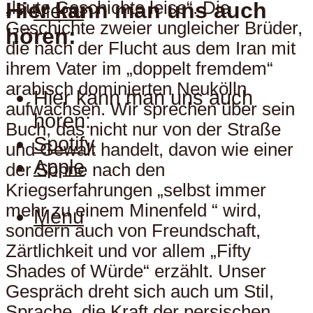
Hier kann man uns auch
„laute Geschichte leise“. Die
Menu
Geschichte zweier ungleicher Brüder,
hören:
die nach der Flucht aus dem Iran mit
ihrem Vater im „doppelt fremdem“
arabisch dominierten Neukölln
Hier kann man uns auch
aufwachsen. Wir sprechen über sein
hören:
Buch, das nicht nur von der Straße
Spotify
und Gewalt handelt, davon wie einer
Apple
der Söhne nach den
Kriegserfahrungen „selbst immer
mehr zu einem Minenfeld “ wird,
Menu
sondern auch von Freundschaft,
Zärtlichkeit und vor allem „Fifty
Shades of Würde“ erzählt. Unser
Gespräch dreht sich auch um Stil,
Sprache, die Kraft der persischen