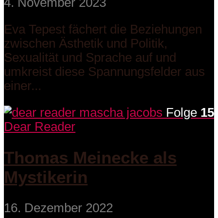
4. November 2023
Eva Tepest fächert die Beziehungen
zwischen Ästhetik und Politik,
Sexualität und Sprache auf und
umkreist diese Spannungsfelder aus
einer...
Folge
15
Dear Reader
Thomas Meinecke als
Mystikerin
16. Dezember 2022