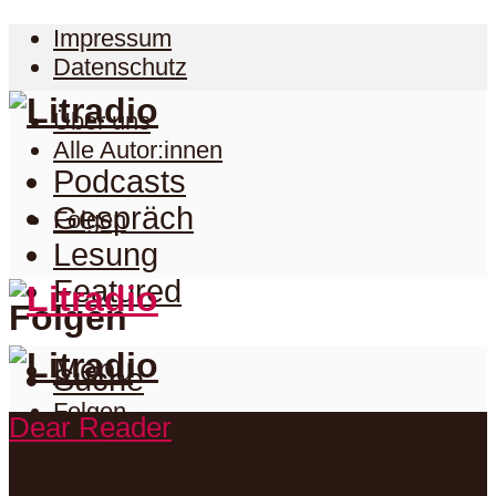
Impressum
Datenschutz
Über uns
Alle Autor:innen
Podcasts
Gespräch
Folgen
Lesung
Featured
Folgen
Menu
Suche
Folgen
Dear Reader
Podcasts
Facebook
Twitter
Gespräch
Suche