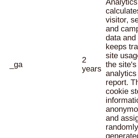
Analytics
calculate
visitor, s
and cam
data and
keeps tra
site usag
2
_ga
the site's
years
analytics
report. T
cookie st
informati
anonymo
and assi
randoml
generate