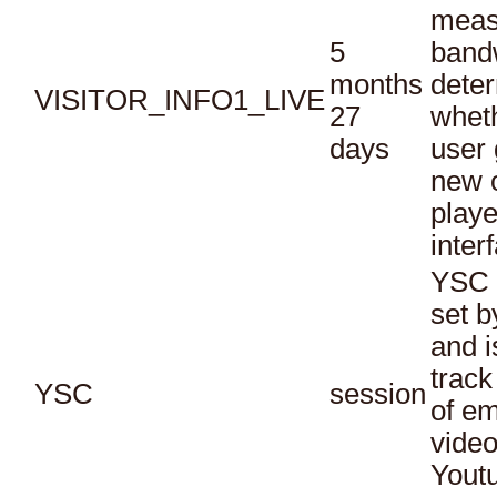
meas
5
bandw
months
dete
VISITOR_INFO1_LIVE
27
whet
days
user 
new o
playe
inter
YSC 
set b
and i
track
YSC
session
of e
vide
Yout