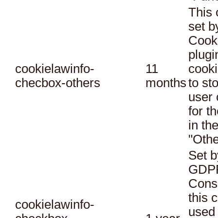
This 
set 
Cook
plugi
cookielawinfo-
11
cooki
checbox-others
months
to st
user 
for t
in th
"Othe
Set b
GDPR
Conse
this 
cookielawinfo-
used 