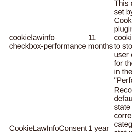
This 
set 
Cook
plugi
cookielawinfo-
11
cooki
checkbox-performance
months
to st
user 
for t
in th
"Per
Reco
defau
state
corr
categ
CookieLawInfoConsent
1 year