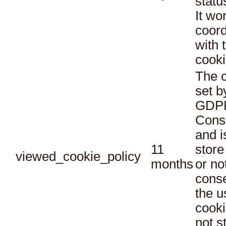
statu
It wo
coord
with 
cooki
The c
set b
GDPR
Conse
and i
11
store
viewed_cookie_policy
months
or no
conse
the u
cooki
not s