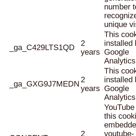
number t
recogniz
unique vi
This cook
2
installed
_ga_C429LTS1QD
years
Google
Analytics
This cook
2
installed
_ga_GXG9J7MEDN
years
Google
Analytics
YouTube 
this cook
embedde
2
youtube-