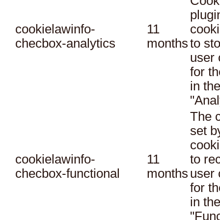
Cook
plugi
cookielawinfo-
11
cooki
checbox-analytics
months
to st
user 
for t
in th
"Anal
The c
set 
cooki
cookielawinfo-
11
to re
checbox-functional
months
user 
for t
in th
"Func