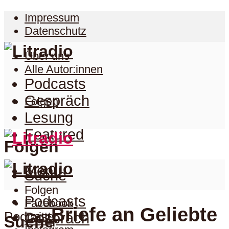
Impressum
Datenschutz
Über uns
Alle Autor:innen
Podcasts
Gespräch
Folgen
Lesung
Featured
Folgen
Menu
Suche
Folgen
Podcasts
Facebook
Briefe an Geliebte
Podcast
Twitter
Gespräch
Suche