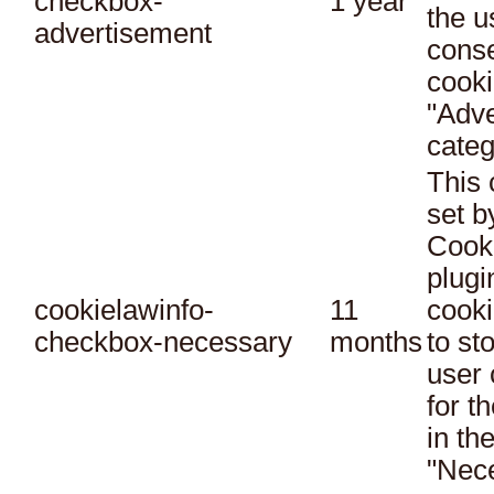
checkbox-
1 year
the u
advertisement
conse
cooki
"Adve
categ
This 
set 
Cook
plugi
cookielawinfo-
11
cooki
checkbox-necessary
months
to st
user 
for t
in th
"Nec