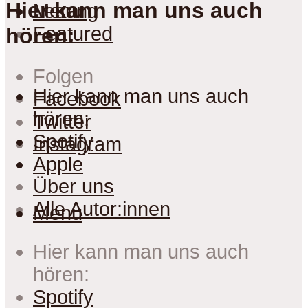
Hier kann man uns auch
Lesung
Menu
Featured
hören:
Folgen
Hier kann man uns auch
Facebook
hören:
Twitter
Spotify
Instagram
Apple
Über uns
Alle Autor:innen
Menu
Hier kann man uns auch
hören:
Spotify