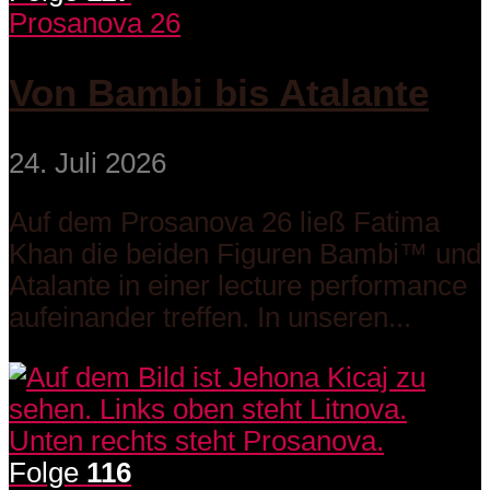
Prosanova 26
Von Bambi bis Atalante
24. Juli 2026
Auf dem Prosanova 26 ließ Fatima
Khan die beiden Figuren Bambi™ und
Atalante in einer lecture performance
aufeinander treffen. In unseren...
Folge
116