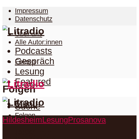
Impressum
Datenschutz
Über uns
Alle Autor:innen
Podcasts
Gespräch
Folgen
Lesung
Featured
Folgen
Menu
Suche
Folgen
Hildesheim
Lesung
Prosanova
Podcasts
Facebook
Twitter
Gespräch
Suche