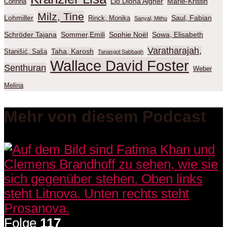
Lio Diona Aigner
Marie-Kristin
Corinna
Milz, Tine
Lohmiller
Saul, Fabian
Rinck, Monika
Sanyal, Mithu
Schröder Tajana
Sommer,Emili
Sophie Noël
Sowa, Elisabeth
Varatharajah,
Taha, Karosh
Stanišić, Saša
Tanasgol Sabbagh
Wallace David Foster
Senthuran
Weber
Melina
Mehr von diesem Podcast
Folge
117