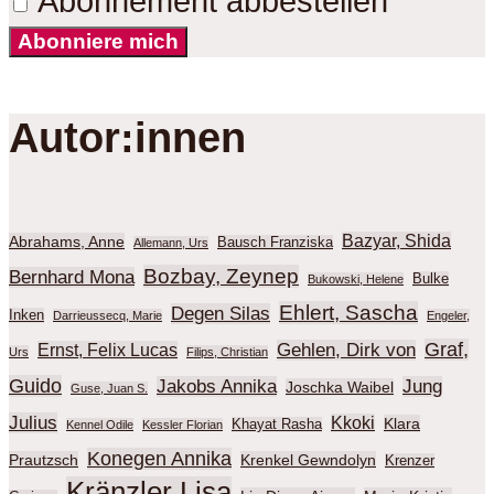
Abonnement abbestellen
Abonniere mich
Autor:innen
Bazyar, Shida
Abrahams, Anne
Bausch Franziska
Allemann, Urs
Bozbay, Zeynep
Bernhard Mona
Bulke
Bukowski, Helene
Ehlert, Sascha
Degen Silas
Inken
Darrieussecq, Marie
Engeler,
Graf,
Gehlen, Dirk von
Ernst, Felix Lucas
Urs
Filips, Christian
Guido
Jakobs Annika
Jung
Joschka Waibel
Guse, Juan S.
Julius
Kkoki
Klara
Khayat Rasha
Kennel Odile
Kessler Florian
Konegen Annika
Prautzsch
Krenkel Gewndolyn
Krenzer
Kränzler Lisa