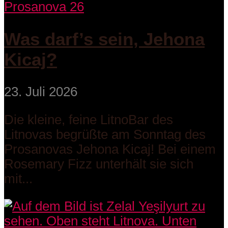
Prosanova 26
Was darf’s sein, Jehona
Kicaj?
23. Juli 2026
Die kleine, feine LitnoBar des
Litnovas begrüßte am Sonntag des
Prosanovas Jehona Kicaj! Bei einem
Rosemary Fizz unterhält sie sich
mit...