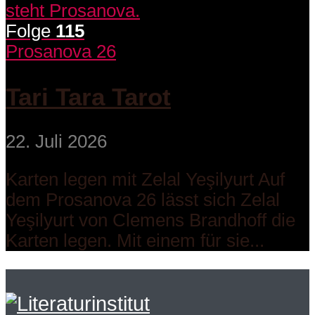
Folge
115
Prosanova 26
Tari Tara Tarot
22. Juli 2026
Karten legen mit Zelal Yeşilyurt Auf
dem Prosanova 26 lässt sich Zelal
Yeşilyurt von Clemens Brandhoff die
Karten legen. Mit einem für sie...