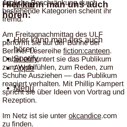
Jegliche Beschränkung durch
Hier kann man uns auch
Menu
bestehende Kategorien scheint ihr
hören:
fremd.
Am Freitagnachmittag des ULF
Hier kann man uns auch
performt sie auf der Bühne der
hören:
Berliner Lesereihe
fiction:canteen
.
Spotify
Dabei ermuntert sie das Publikum
Apple
zum Wohlfühlen, zum Reden, zum
Schuhe Ausziehen — das Publikum
reagiert verhalten. Mit Phillip Kampert
Menu
spricht sie über Ideen von Vortrag und
Rezeption.
Im Netz ist sie unter
okcandice
.com
zu finden.