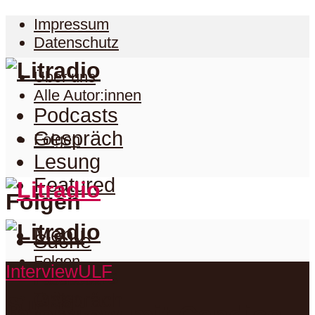
Impressum
Datenschutz
Über uns
Alle Autor:innen
Podcasts
Gespräch
Folgen
Lesung
Featured
Folgen
Menu
Suche
Folgen
Interview
ULF
Podcasts
Facebook
Twitter
Gespräch
Suche