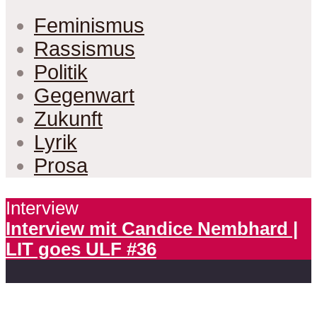
Feminismus
Rassismus
Politik
Gegenwart
Zukunft
Lyrik
Prosa
Interview
Interview mit Candice Nembhard |
LIT goes ULF #36