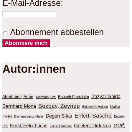
E-Mail-Adresse:
Abonnement abbestellen
Abonniere mich
Autor:innen
Bazyar, Shida
Abrahams, Anne
Bausch Franziska
Allemann, Urs
Bozbay, Zeynep
Bernhard Mona
Bulke
Bukowski, Helene
Ehlert, Sascha
Degen Silas
Inken
Darrieussecq, Marie
Engeler,
Graf,
Gehlen, Dirk von
Ernst, Felix Lucas
Urs
Filips, Christian