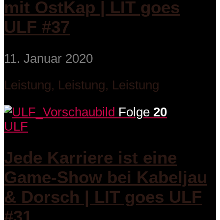
mit OstKap | LIT goes
ULF #37
11. Januar 2020
Leistung, Leistung, Leistung
Folge
20
ULF
Jede Karriere ist eine
Game-Show bei Kabeljau
& Dorsch | LIT goes ULF
#31