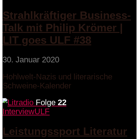
Strahlkräftiger Business-
Talk mit Philip Krömer |
LIT goes ULF #38
30. Januar 2020
Hohlwelt-Nazis und literarische
Schweine-Kalender
Folge
22
Interview
ULF
Leistungssport Literatur