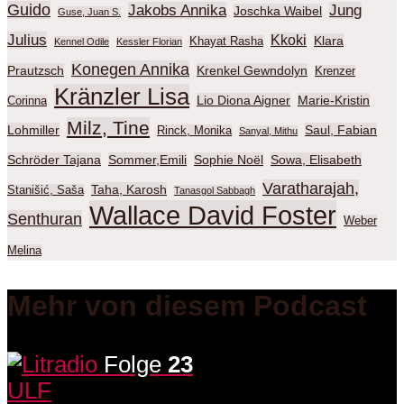
Guido
Jakobs Annika
Jung
Joschka Waibel
Guse, Juan S.
Julius
Kkoki
Klara
Khayat Rasha
Kennel Odile
Kessler Florian
Konegen Annika
Prautzsch
Krenkel Gewndolyn
Krenzer
Kränzler Lisa
Lio Diona Aigner
Marie-Kristin
Corinna
Milz, Tine
Lohmiller
Saul, Fabian
Rinck, Monika
Sanyal, Mithu
Schröder Tajana
Sommer,Emili
Sophie Noël
Sowa, Elisabeth
Varatharajah,
Taha, Karosh
Stanišić, Saša
Tanasgol Sabbagh
Wallace David Foster
Senthuran
Weber
Melina
Mehr von diesem Podcast
Folge
23
ULF