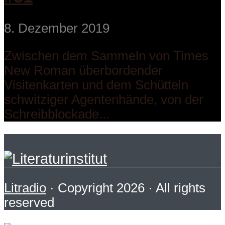
8. Dezember 2019
Zwischen dem Sammeln von Times
New Roman überbordender
Visitenkarten und dem Schütteln
schwitziger Agentenhände, von der
Schreibblockade...
Litradio
· Copyright 2026 · All rights
reserved